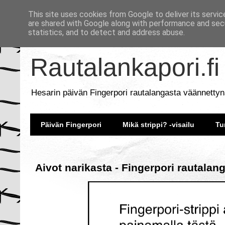
This site uses cookies from Google to deliver its servic
are shared with Google along with performance and secu
statistics, and to detect and address abuse.
Rautalankapori.fi
Hesarin päivän Fingerpori rautalangasta väännettyn
Päivän Fingerpori
Mikä strippi? -visailu
Tu
Aivot narikasta - Fingerpori rautalan