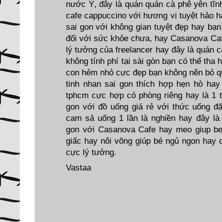
nước Ý, đây là quán
quán cà phê yên tĩn
cafe cappuccino
với hương vị tuyệt hảo h
sai gon
với không gian tuyệt đẹp hay bạn
đối với sức khỏe chưa, hay Casanova Ca
lý tưởng của freelancer hay đây là
quán c
không tính phí tại sài gòn bạn có thể tha
con hẻm nhỏ
cực đẹp bạn không nên bỏ q
tinh nhan sai gon
thích hợp hẹn hò hay
tphcm
cực hợp có phòng riêng hay là 1 
gon
với đồ uống giá rẻ với thức uống đ
cam sả
uống 1 lần là nghiền hay đây l
gon
với Casanova Cafe hay
meo giup b
giấc hay
nôi võng
giúp bé ngủ ngon hay
cực lý tưởng.
Vastaa