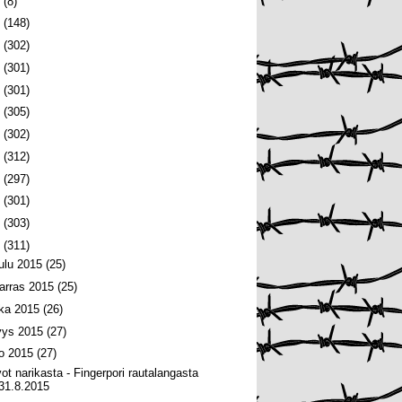
6
(8)
5
(148)
4
(302)
3
(301)
2
(301)
1
(305)
0
(302)
9
(312)
8
(297)
7
(301)
6
(303)
5
(311)
oulu 2015
(25)
arras 2015
(25)
oka 2015
(26)
yys 2015
(27)
lo 2015
(27)
vot narikasta - Fingerpori rautalangasta
31.8.2015