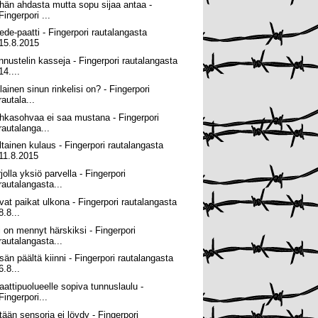
hän ahdasta mutta sopu sijaa antaa -
Fingerpori ...
ede-paatti - Fingerpori rautalangasta
15.8.2015
nnustelin kasseja - Fingerpori rautalangasta
14....
lainen sinun rinkelisi on? - Fingerpori
rautala...
hkasohvaa ei saa mustana - Fingerpori
rautalanga...
ltainen kulaus - Fingerpori rautalangasta
11.8.2015
jolla yksiö parvella - Fingerpori
rautalangasta...
vat paikat ulkona - Fingerpori rautalangasta
8.8...
i on mennyt härskiksi - Fingerpori
rautalangasta...
sän päältä kiinni - Fingerpori rautalangasta
6.8...
raattipuolueelle sopiva tunnuslaulu -
Fingerpori...
tään sensoria ei löydy - Fingerpori