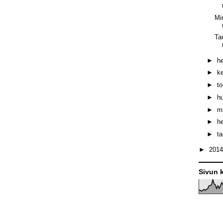
Mi
Ta
►
h
►
k
►
t
►
h
►
m
►
h
►
t
►
201
Sivun k