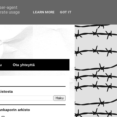
user-agent
erate usage
LEARN MORE
GOT IT
u
Ota yhteyttä
kistosta
ankaporin arkisto