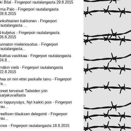
ki Bilal - Fingerpori rautalangasta 29.8.2015
rma Palo - Fingerpori rautalangasta
28.8.2015
ankohtainen kakkonen - Fingerpori
rautalangasta ...
-kuljetus - Fingerpori rautalangasta
26.8.2015
unnaton mielenosoitus - Fingerpori
rautalangasta...
ikattua vasikkaa - Fingerpori rautalangasta
24.8...
mäkin vielä - Fingerpori rautalangasta
22.8.2015
haa on niin ettei paskalle taivu - Fingerpori
ra...
oreet terveiset Taiteiden yön
sarjakuvaillasta
en loppurysäys, Nyt kaikki pois - Fingerpori
rau...
reellisen tilauksen delegointi - Fingerpori
rau...
knos - Fingerpori rautalangasta 18.8.2015