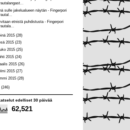
rautalangast...
nä sulle jakelualueen näytän - Fingerpori
rautal...
rvitaan etnistä puhdistusta - Fingerpori
rautala...
einä 2015
(28)
esä 2015
(23)
ouko 2015
(25)
uhti 2015
(24)
aalis 2015
(26)
elmi 2015
(27)
ammi 2015
(28)
4
(246)
atselut edelliset 30 päivää
62,521