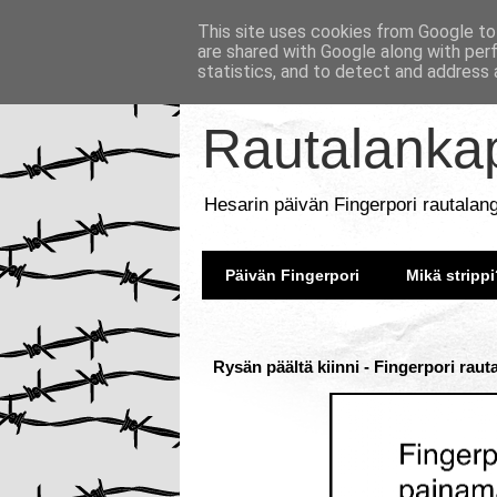
This site uses cookies from Google to 
are shared with Google along with per
statistics, and to detect and address 
Rautalankap
Hesarin päivän Fingerpori rautalan
Päivän Fingerpori
Mikä strippi
Rysän päältä kiinni - Fingerpori raut