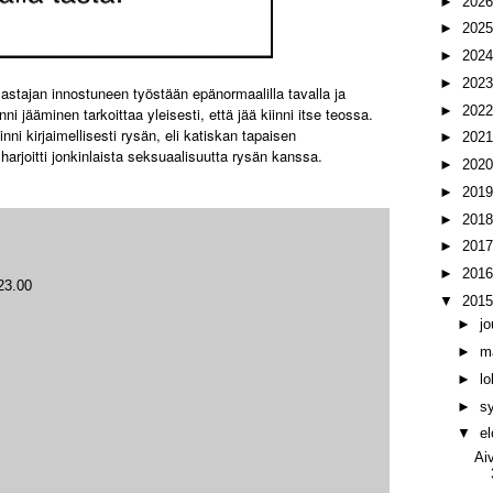
►
202
►
202
►
202
►
202
astajan innostuneen työstään epänormaalilla tavalla ja
►
202
ni jääminen tarkoittaa yleisesti, että jää kiinni itse teossa.
nni kirjaimellisesti rysän, eli katiskan tapaisen
►
202
arjoitti jonkinlaista seksuaalisuutta rysän kanssa.
►
202
►
201
►
201
►
201
►
201
23.00
▼
201
►
j
►
m
►
l
►
s
▼
e
Ai