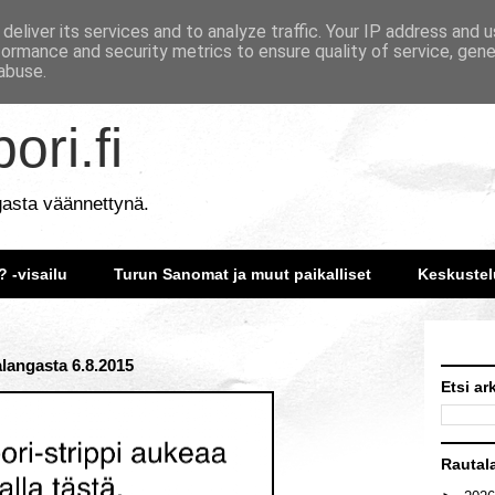
deliver its services and to analyze traffic. Your IP address and 
formance and security metrics to ensure quality of service, gen
abuse.
ori.fi
gasta väännettynä.
? -visailu
Turun Sanomat ja muut paikalliset
Keskustel
alangasta 6.8.2015
Etsi ar
Rautal