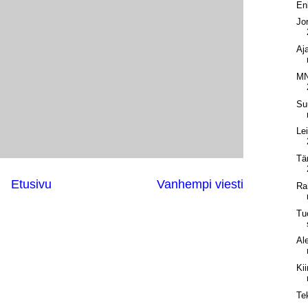
En
Jo
Aj
MN
Su
Le
Tä
Etusivu
Vanhempi viesti
Ra
Tu
Al
Kii
Te