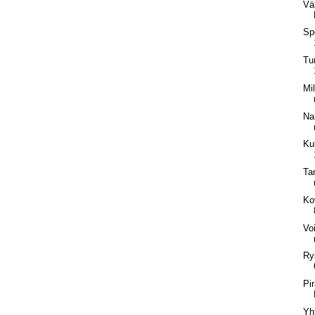
Vä
Sp
Tu
Mil
Na
Ku
Tar
Ko
Vo
Ry
Pi
Yh