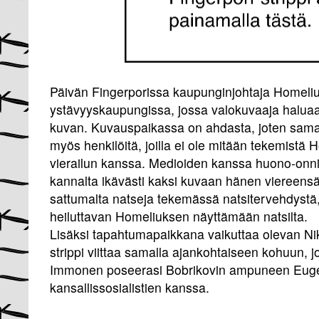
Päivän Fingerporissa kaupunginjohtaja Homelius
ystävyyskaupungissa, jossa valokuvaaja haluaa
kuvan. Kuvauspaikassa on ahdasta, joten sam
myös henkilöitä, joilla ei ole mitään tekemistä
vierailun kanssa. Medioiden kanssa huono-onn
kannalta ikävästi kaksi kuvaan hänen viereensä
sattumalta natseja tekemässä natsitervehdystä
heiluttavan Homeliuksen näyttämään natsilta.
Lisäksi tapahtumapaikkana vaikuttaa olevan Nik
strippi viittaa samalla ajankohtaiseen kohuun, 
Immonen poseerasi Bobrikovin ampuneen Eug
kansallissosialistien kanssa.