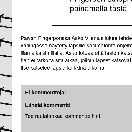
Päivän Fingerporissa Asko Vilenius lukee lehdes
vahingossa näytetty lapsille sopimatonta ohjelm
liian aikaisin illalla. Asko toteaa että lasten kat
hän ei tarkoita sitä aikaa, jolloin lapset katsova
itse katselee lapsia kaikkina aikoina.
Ei kommentteja:
Lähetä kommentti
Tee rautalankaa kommentteihin!