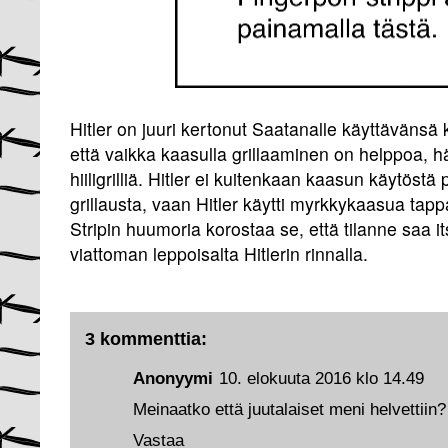
Hitler on juuri kertonut Saatanalle käyttävänsä
että vaikka kaasulla grillaaminen on helppoa, hä
hiiligrilliä. Hitler ei kuitenkaan kaasun käytöst
grillausta, vaan Hitler käytti myrkkykaasua tapp
Stripin huumoria korostaa se, että tilanne saa
viattoman leppoisalta Hitlerin rinnalla.
3 kommenttia:
Anonyymi
10. elokuuta 2016 klo 14.49
Meinaatko että juutalaiset meni helvettiin?
Vastaa