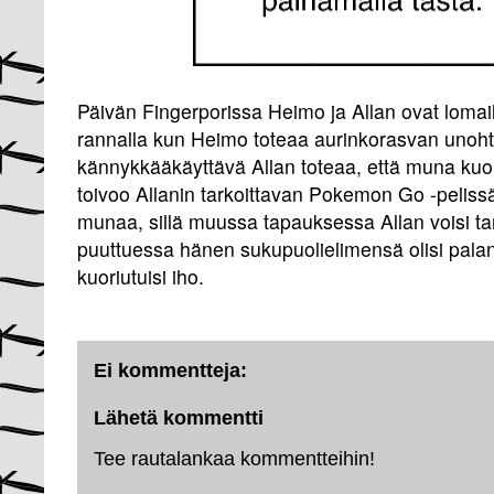
Päivän Fingerporissa Heimo ja Allan ovat lomai
rannalla kun Heimo toteaa aurinkorasvan unoh
kännykkääkäyttävä Allan toteaa, että muna kuor
toivoo Allanin tarkoittavan Pokemon Go -pelis
munaa, sillä muussa tapauksessa Allan voisi tar
puuttuessa hänen sukupuolielimensä olisi palanut
kuoriutuisi iho.
Ei kommentteja:
Lähetä kommentti
Tee rautalankaa kommentteihin!