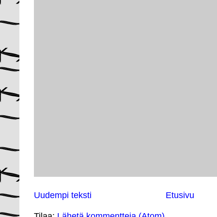
Uudempi teksti
Etusivu
Tilaa:
Lähetä kommentteja (Atom)