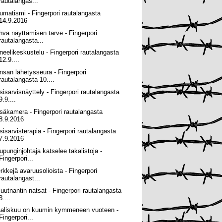
rautalangas...
umatismi - Fingerpori rautalangasta
14.9.2016
hva näyttämisen tarve - Fingerpori
rautalangasta...
neelikeskustelu - Fingerpori rautalangasta
12.9....
nsan lähetysseura - Fingerpori
rautalangasta 10....
sisarvisnäyttely - Fingerpori rautalangasta
9.9....
säkamera - Fingerpori rautalangasta
8.9.2016
sisarvisterapia - Fingerpori rautalangasta
7.9.2016
upunginjohtaja katselee takalistoja -
Fingerpori...
rkkejä avaruusolioista - Fingerpori
rautalangast...
iluutnantin natsat - Fingerpori rautalangasta
3....
aliskuu on kuumin kymmeneen vuoteen -
Fingerpori...