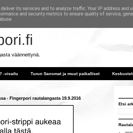
deliver its services and to analyze traffic. Your IP address and 
formance and security metrics to ensure quality of service, gen
abuse.
ori.fi
gasta väännettynä.
? -visailu
Turun Sanomat ja muut paikalliset
Keskustel
a - Fingerpori rautalangasta 19.9.2016
Etsi ar
Rautal