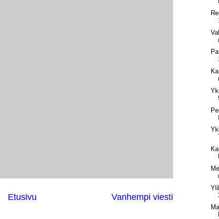
Re
Va
Pa
Ka
Yk
Pe
Yk
Ka
Me
Yl
Etusivu
Vanhempi viesti
Ma