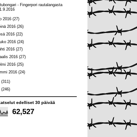
ntubongari - Fingerpori rautalangasta
1.9.2016
lo 2016
(27)
einä 2016
(26)
esä 2016
(22)
ouko 2016
(24)
uhti 2016
(27)
aalis 2016
(27)
elmi 2016
(25)
ammi 2016
(24)
5
(311)
4
(246)
atselut edelliset 30 päivää
62,527