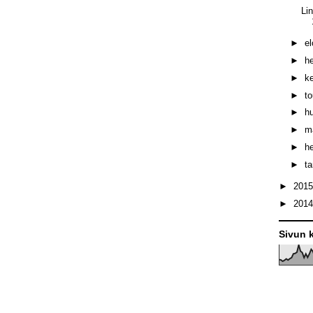
Li
►
e
►
h
►
k
►
t
►
h
►
m
►
h
►
t
►
201
►
201
Sivun k