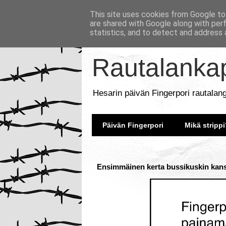
This site uses cookies from Google to 
are shared with Google along with per
statistics, and to detect and address 
Rautalankap
Hesarin päivän Fingerpori rautalan
Päivän Fingerpori
Mikä strippi
Ensimmäinen kerta bussikuskin kanss