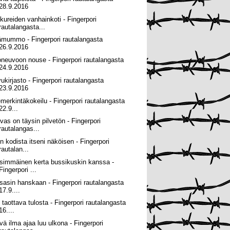
28.9.2016
ikureiden vanhainkoti - Fingerpori
rautalangasta...
ämummo - Fingerpori rautalangasta
26.9.2016
oneuvoon nouse - Fingerpori rautalangasta
24.9.2016
vukirjasto - Fingerpori rautalangasta
23.9.2016
emerkintäkokeilu - Fingerpori rautalangasta
22.9...
ivas on täysin pilvetön - Fingerpori
rautalangas...
in kodista itseni näköisen - Fingerpori
rautalan...
simmäinen kerta bussikuskin kanssa -
Fingerpori ...
tsasin hanskaan - Fingerpori rautalangasta
17.9....
 taottava tulosta - Fingerpori rautalangasta
16....
vä ilma ajaa luu ulkona - Fingerpori