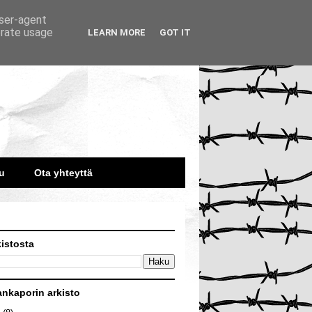
user-agent
erate usage
LEARN MORE
GOT IT
u
Ota yhteyttä
kistosta
ankaporin arkisto