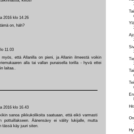
tulkinnassa, kiitos!
Ta
a 2016 klo 14.26
Yl
a tämä on, häh?
Aj
Si
lo 11.03
a myös, että Allanilla on pieni, ja Allanin ilmeestä voikin
Ti
iemukaaren alla tai vallan punaisella torilla - hyvä ettei
n laitaa..
Ta
Te
En
Hi
a 2016 klo 16.43
kikin sanoa pikkukolikoita saatuaan, että eikö varmasti
On
 pottuillakseen. Äänensävy ei välity lukijalle, mutta
n tässä käy juuri siten.
Hy