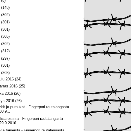
6
(8)
5
(148)
4
(302)
3
(301)
2
(301)
1
(305)
0
(302)
9
(312)
8
(297)
7
(301)
6
(303)
oulu 2016
(24)
arras 2016
(25)
oka 2016
(26)
yys 2016
(26)
rkit ja purnukat - Fingerpori rautalangasta
30.9...
ksa osissa - Fingerpori rautalangasta
29.9.2016
via taipeista - Fingerpori rautalangasta