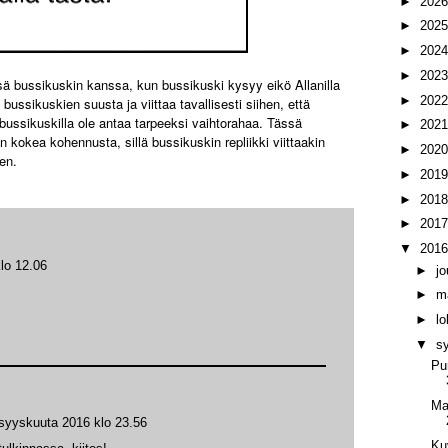
►
202
►
202
►
202
►
202
sä bussikuskin kanssa, kun bussikuski kysyy eikö Allanilla
►
202
ussikuskien suusta ja viittaa tavallisesti siihen, että
ä bussikuskilla ole antaa tarpeeksi vaihtorahaa. Tässä
►
202
in kokea kohennusta, sillä bussikuskin repliikki viittaakin
►
202
en.
►
201
►
201
►
201
▼
201
lo 12.06
►
j
►
m
►
l
▼
s
Pu
Ma
 syyskuuta 2016 klo 23.56
Ku