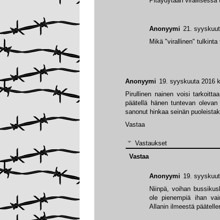
Pitäydytään virallisessa 
Anonyymi
21. syyskuut
Mikä "virallinen" tulkint
Anonyymi
19. syyskuuta 2016 k
Pirullinen nainen voisi tarkoitta
päätellä hänen tuntevan olevan r
sanonut hinkaa seinän puoleistaki
Vastaa
Vastaukset
Vastaa
Anonyymi
19. syyskuut
Niinpä, voihan bussikus
ole pienempiä ihan vain
Allanin ilmeestä päätelle