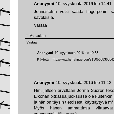
Anonyymi
10. syyskuuta 2016 klo 14.41
Jonnestakin voisi saada fingerporiin sa
savolaisia.
Vastaa
Vastaukset
Vastaa
Anonyymi
10. syyskuuta 2016 klo 19.53
Käytetty: http://www.hs.fi/fingerpori/s130566836584
Anonyymi
10. syyskuuta 2016 klo 11.12
Hm, jälleen arvellaan Jorma Suoron teke
Eiköhän pitkässä juoksussa ole kuitenkin k
ja hän on täysin tietoisesti käyttäytyvä m*
Myös hänen ammattinsa viittaava
asunnonvälittäjä yms )