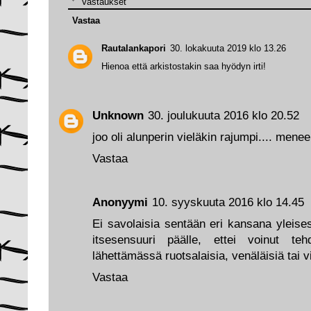
Vastaukset
Vastaa
Rautalankapori
30. lokakuuta 2019 klo 13.26
Hienoa että arkistostakin saa hyödyn irti!
Unknown
30. joulukuuta 2016 klo 20.52
joo oli alunperin vieläkin rajumpi.... menee
Vastaa
Anonyymi
10. syyskuuta 2016 klo 14.45
Ei savolaisia sentään eri kansana yleisest
itsesensuuri päälle, ettei voinut teh
lähettämässä ruotsalaisia, venäläisiä tai vi
Vastaa