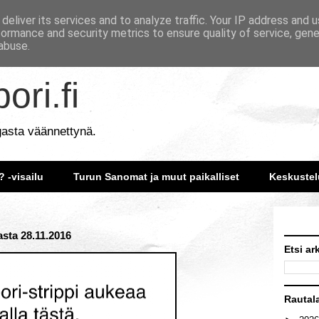
deliver its services and to analyze traffic. Your IP address and 
formance and security metrics to ensure quality of service, gen
abuse.
ori.fi
gasta väännettynä.
? -visailu
Turun Sanomat ja muut paikalliset
Keskustel
asta 28.11.2016
Etsi ar
Rautal