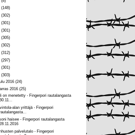
6
(8)
5
(148)
4
(302)
3
(301)
2
(301)
1
(305)
0
(302)
9
(312)
8
(297)
7
(301)
6
(303)
oulu 2016
(24)
arras 2016
(25)
li on menetetty - Fingerpori rautalangasta
30.11...
intola-alan yrittäjä - Fingerpori
rautalangasta...
soni haisee - Fingerpori rautalangasta
28.11.2016
nhusten palvelutalo - Fingerpori