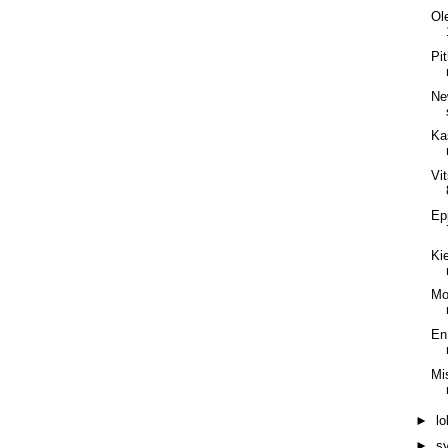
Ol
Pi
Ne
Ka
Vi
Ep
Ki
Mo
En
Mi
►
l
►
s