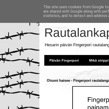
This site uses cookies from Google to 
are shared with Google along with per
statistics, and to detect and address 
Rautalankap
Hesarin päivän Fingerpori rautalan
Päivän Fingerpori
Mikä strippi
Otsoni haisee - Fingerpori rautalang