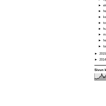
►
e
►
h
►
k
►
t
►
h
►
m
►
h
►
t
►
201
►
201
Sivun k