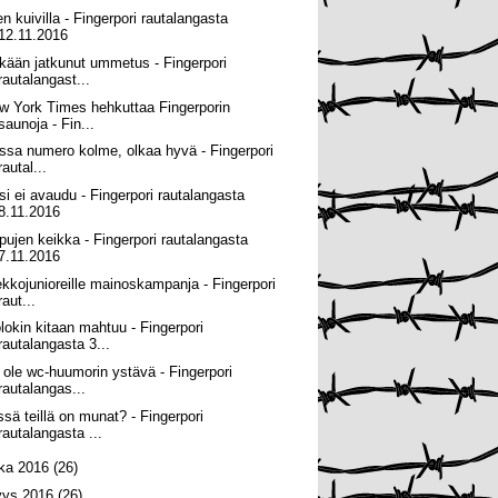
en kuivilla - Fingerpori rautalangasta
12.11.2016
tkään jatkunut ummetus - Fingerpori
rautalangast...
w York Times hehkuttaa Fingerporin
saunoja - Fin...
ssa numero kolme, olkaa hyvä - Fingerpori
rautal...
tsi ei avaudu - Fingerpori rautalangasta
8.11.2016
pujen keikka - Fingerpori rautalangasta
7.11.2016
ekkojunioreille mainoskampanja - Fingerpori
raut...
lokin kitaan mahtuu - Fingerpori
rautalangasta 3...
 ole wc-huumorin ystävä - Fingerpori
rautalangas...
ssä teillä on munat? - Fingerpori
rautalangasta ...
oka 2016
(26)
yys 2016
(26)