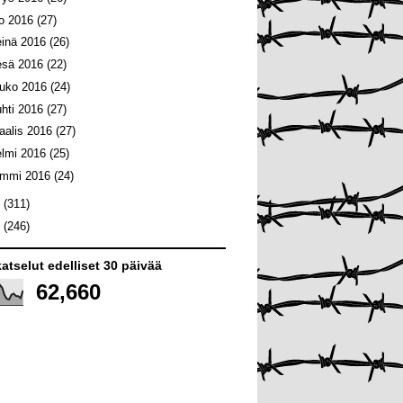
lo 2016
(27)
einä 2016
(26)
esä 2016
(22)
ouko 2016
(24)
uhti 2016
(27)
aalis 2016
(27)
elmi 2016
(25)
ammi 2016
(24)
5
(311)
4
(246)
atselut edelliset 30 päivää
62,660