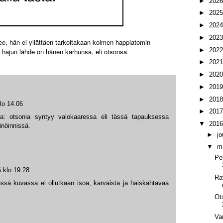
►
202
►
202
►
202
►
202
ee, hän ei yllättäen tarkoitakaan kolmen happiatomin
►
202
hajun lähde on hänen karhunsa, eli otsonsa.
►
202
►
202
►
201
►
201
lo 14.06
►
201
ista: otsonia syntyy valokaaressa eli tässä tapauksessa
▼
201
inöinnissä.
►
j
▼
m
Pe
 klo 19.28
Rav
essä kuvassa ei ollutkaan isoa, karvaista ja haiskahtavaa
Ot
Va