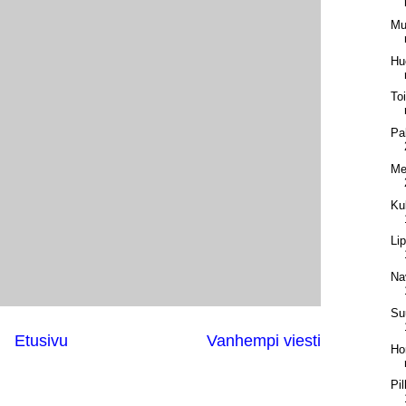
Mu
Hu
To
Pal
Me
Ku
Li
Na
Su
Etusivu
Vanhempi viesti
Ho
Pi