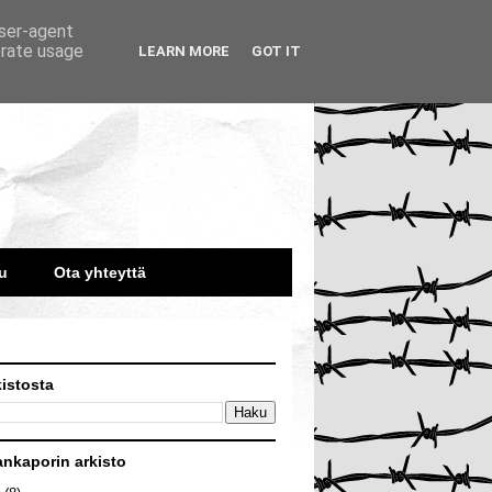
user-agent
erate usage
LEARN MORE
GOT IT
u
Ota yhteyttä
kistosta
ankaporin arkisto