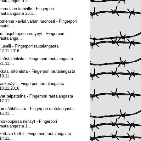
rautalangasta 2...
mmolaan kahville - Fingerpori
rautalangasta 25.1...
omenna kävisi vähän huonosti - Fingerpori
rautal...
imitusjohtaja on estynyt - Fingerpori
rautalanga...
juselli - Fingerpori rautalangasta
22.11.2016
tsästäjänleike - Fingerpori rautalangasta
21.11....
kkaa, sitomista - Fingerpori rautalangasta
19.11...
paskeräys - Fingerpori rautalangasta
18.11.2016
vat teipattuina - Fingerpori rautalangasta
17.11...
uri sähkölasku - Fingerpori rautalangasta
16.11....
roskoopissa neitsyt - Fingerpori
rautalangasta 1...
lkottava torttu - Fingerpori rautalangasta
14.11...