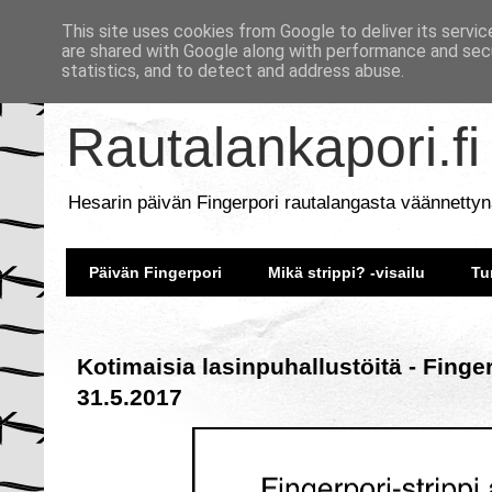
This site uses cookies from Google to deliver its servic
are shared with Google along with performance and secu
statistics, and to detect and address abuse.
Rautalankapori.fi
Hesarin päivän Fingerpori rautalangasta väännettyn
Päivän Fingerpori
Mikä strippi? -visailu
Tu
Kotimaisia lasinpuhallustöitä - Finge
31.5.2017