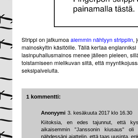
Strippi on jatkumoa
aiemmin nähtyyn strippiin
,
mainoskyltin käsitöille. Tällä kertaa englanniksi
lasinpuhallusmainos menee jälleen pieleen, sill
toistamiseen mielikuvan siitä, että myyntikojus
seksipalveluita.
1 kommentti:
Anonyymi
3. kesäkuuta 2017 klo 16.30
Kiitoksia, en edes tajunnut, että ky
aikaisemmin "Janssonin kiusaus" oli 
nähdessäni ajattelin, että taas uusinta, en