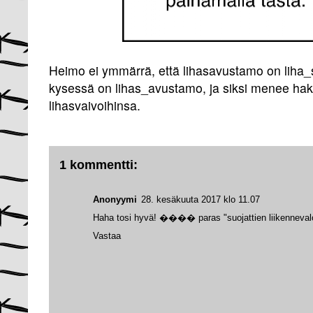
Heimo ei ymmärrä, että lihasavustamo on liha_
kysessä on lihas_avustamo, ja siksi menee h
lihasvaivoihinsa.
1 kommentti:
Anonyymi
28. kesäkuuta 2017 klo 11.07
Haha tosi hyvä! ���� paras "suojattien liikenneval
Vastaa