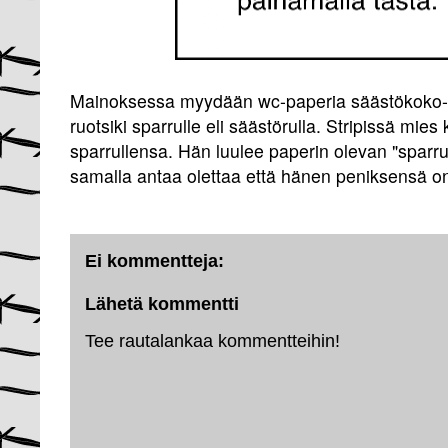
Mainoksessa myydään wc-paperia säästökoko-n
ruotsiki sparrulle eli säästörulla. Stripissä mies
sparrullensa. Hän luulee paperin olevan "sparrua
samalla antaa olettaa että hänen peniksensä o
Ei kommentteja:
Lähetä kommentti
Tee rautalankaa kommentteihin!