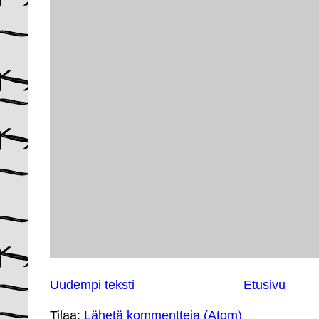
Uudempi teksti
Etusivu
Tilaa:
Lähetä kommentteja (Atom)