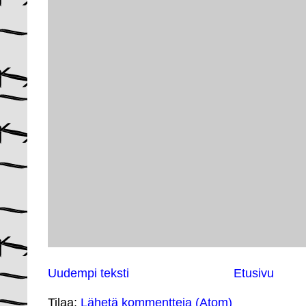
Uudempi teksti
Etusivu
Tilaa:
Lähetä kommentteja (Atom)