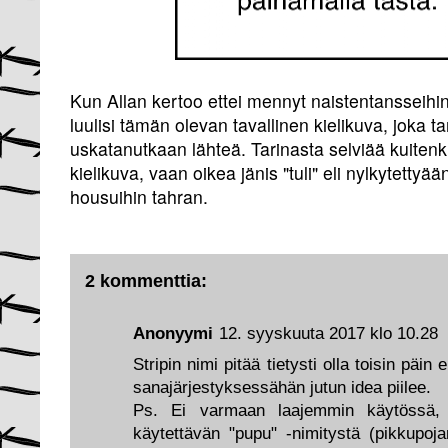
Kun Allan kertoo ettei mennyt naistentansseihin
luulisi tämän olevan tavallinen kielikuva, joka tar
uskatanutkaan lähteä. Tarinasta selviää kuitenki
kielikuva, vaan oikea jänis "tuli" eli nylkytettyä
housuihin tahran.
2 kommenttia:
Anonyymi
12. syyskuuta 2017 klo 10.28
Stripin nimi pitää tietysti olla toisin päin
sanajärjestyksessähän jutun idea piilee.
Ps. Ei varmaan laajemmin käytössä, 
käytettävän "pupu" -nimitystä (pikkupojan