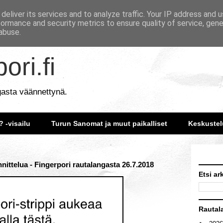
deliver its services and to analyze traffic. Your IP address and 
formance and security metrics to ensure quality of service, gen
abuse.
ori.fi
gasta väännettynä.
? -visailu
Turun Sanomat ja muut paikalliset
Keskustel
nittelua - Fingerpori rautalangasta 26.7.2018
Etsi ar
Rautal