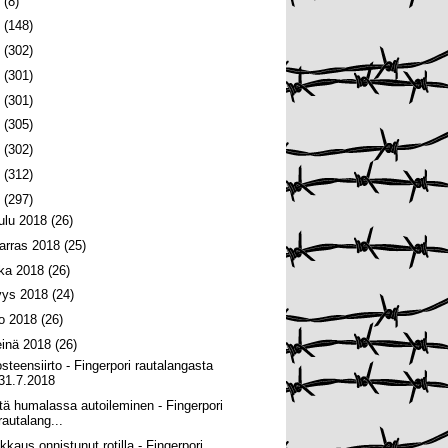
6
(8)
5
(148)
4
(302)
3
(301)
2
(301)
1
(305)
0
(302)
9
(312)
8
(297)
oulu 2018
(26)
arras 2018
(25)
oka 2018
(26)
yys 2018
(24)
lo 2018
(26)
einä 2018
(26)
osteensiirto - Fingerpori rautalangasta
31.7.2018
tä humalassa autoileminen - Fingerpori
rautalang...
kkaus onnistunut rotilla - Fingerpori