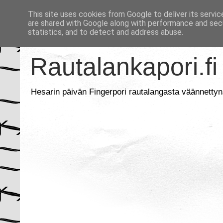
This site uses cookies from Google to deliver its servic
are shared with Google along with performance and secu
statistics, and to detect and address abuse.
Rautalankapori.fi
Hesarin päivän Fingerpori rautalangasta väännettyn