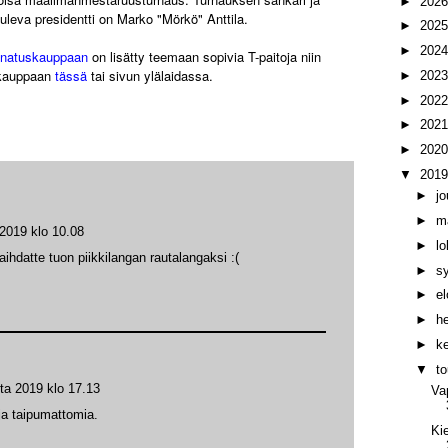
►
202
eva presidentti on Marko "Mörkö" Anttila.
►
202
►
202
nnatuskauppaan
on lisätty teemaan sopivia T-paitoja niin
i kauppaan
tässä
tai sivun ylälaidassa.
►
202
►
202
►
202
►
202
▼
201
►
j
►
m
2019 klo 10.08
►
l
hdatte tuon piikkilangan rautalangaksi :(
►
s
►
e
►
h
►
k
▼
t
ta 2019 klo 17.13
Va
 ja taipumattomia.
Ki