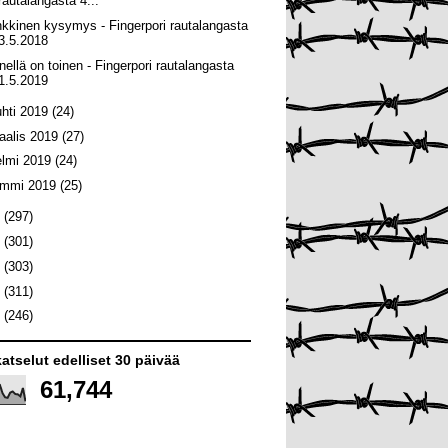
rautalangasta 4...
nkkinen kysymys - Fingerpori rautalangasta
3.5.2018
nellä on toinen - Fingerpori rautalangasta
1.5.2019
uhti 2019
(24)
aalis 2019
(27)
elmi 2019
(24)
ammi 2019
(25)
8
(297)
7
(301)
6
(303)
5
(311)
4
(246)
atselut edelliset 30 päivää
61,744