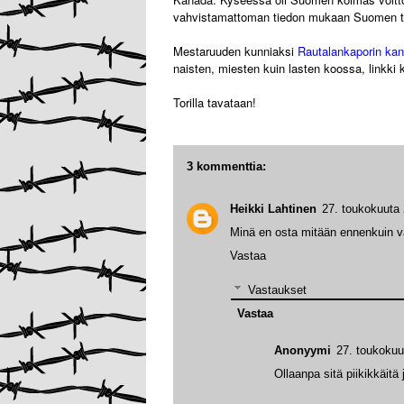
vahvistamattoman tiedon mukaan Suomen tul
Mestaruuden kunniaksi
Rautalankaporin ka
naisten, miesten kuin lasten koossa, linkk
Torilla tavataan!
3 kommenttia:
Heikki Lahtinen
27. toukokuuta 
Minä en osta mitään ennenkuin vai
Vastaa
Vastaukset
Vastaa
Anonyymi
27. toukokuu
Ollaanpa sitä piikikkäitä