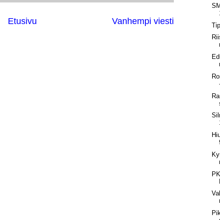
SM
Etusivu
Vanhempi viesti
Ti
Ri
Ed
Ro
Ra
Si
Hi
Ky
PK
Va
Pi