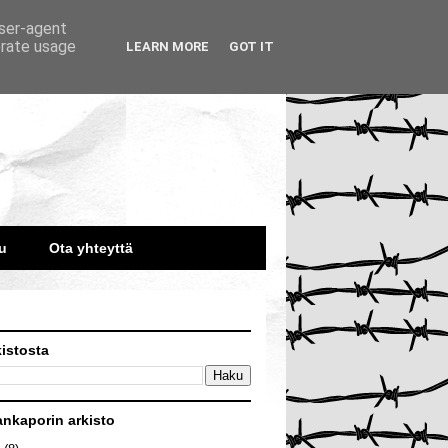
user-agent
erate usage
LEARN MORE
GOT IT
u
Ota yhteyttä
kistosta
ankaporin arkisto