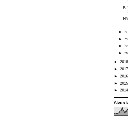
Ki
Hä
►
h
►
m
►
h
►
t
►
201
►
201
►
201
►
201
►
201
Sivun k