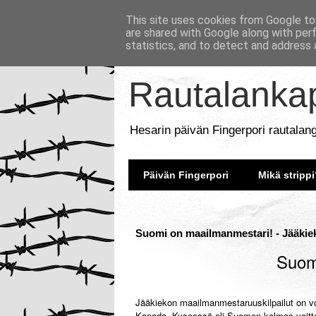
This site uses cookies from Google to 
are shared with Google along with per
statistics, and to detect and address 
Rautalankap
Hesarin päivän Fingerpori rautalan
Päivän Fingerpori
Mikä strippi
Suomi on maailmanmestari! - Jääkie
Suom
Jääkiekon maailmanmestaruuskilpailut on voit
Kanada. Kyseessä oli Suomen kolmas voitt