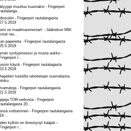
ätyyppi muuttuu kuumaksi - Fingerpori
rautalanga...
diosoitin - Fingerpori rautalangasta
27.5.2019
omi on maailmanmestari! - Jääkiekon MM-
kisat rau...
man papereita - Fingerpori rautalangasta
25.5.2019
ämän syntyprosessi ja musta aukko -
Fingerpori r...
ussin käyrä - Fingerpori rautalagasta
23.5.2019
hapelien tuotoilla rahoitetaan suomalaista
eloku...
rvamatoja - Fingerpori rautalangasta
21.5.2019
ppeja TOR-verkosta - Fingerpori
rautalangasta 20...
sensä voittaminen - Fingerpori rautalangasta
19....
iden kylkiin on ilmestynyt kääpiä –
Fingerpori r...