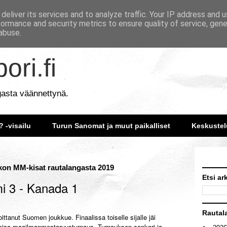
deliver its services and to analyze traffic. Your IP address and 
formance and security metrics to ensure quality of service, gen
abuse.
ori.fi
gasta väännettynä.
? -visailu
Turun Sanomat ja muut paikalliset
Keskustel
kon MM-kisat rautalangasta 2019
Etsi ar
i 3 - Kanada 1
Rautal
tanut Suomen joukkue. Finaalissa toiselle sijalle jäi
oisa maailmanmestaruusturnaus. Turnauksen sankari ja