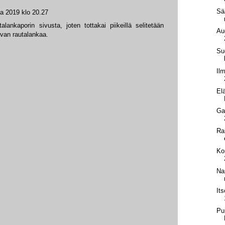
Sä
a 2019 klo 20.27
lankaporin sivusta, joten tottakai piikeillä selitetään
Au
van rautalankaa.
Su
Il
El
Ga
Ra
Ko
Na
It
Pu