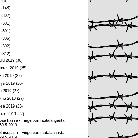
6
(8)
5
(148)
4
(302)
3
(301)
2
(301)
1
(305)
0
(302)
9
(312)
oulu 2019
(30)
arras 2019
(25)
oka 2019
(27)
yys 2019
(26)
lo 2019
(27)
einä 2019
(27)
esä 2019
(23)
ouko 2019
(27)
paa kassa - Fingerpori rautalangasta
30.5.2019
etaisupaita - Fingerpori rautalangasta
29.5.2019