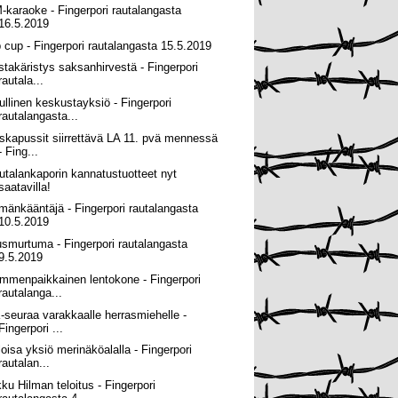
-karaoke - Fingerpori rautalangasta
16.5.2019
p cup - Fingerpori rautalangasta 15.5.2019
istakäristys saksanhirvestä - Fingerpori
rautala...
ullinen keskustayksiö - Fingerpori
rautalangasta...
skapussit siirrettävä LA 11. pvä mennessä
- Fing...
utalankaporin kannatustuotteet nyt
saatavilla!
lmänkääntäjä - Fingerpori rautalangasta
10.5.2019
usmurtuma - Fingerpori rautalangasta
9.5.2019
mmenpaikkainen lentokone - Fingerpori
rautalanga...
-seuraa varakkaalle herrasmiehelle -
Fingerpori ...
loisa yksiö merinäköalalla - Fingerpori
rautalan...
kku Hilman teloitus - Fingerpori