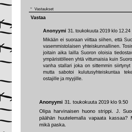
Vastaukset
Vastaa
Anonyymi
31. toukokuuta 2019 klo 12.24
Mikään ei suoraan viittaa siihen, että S
vasemmistolaisen yhteiskunnallinen. Tosi
joitain aika lailla Suoron oloisia tiedosta
ympäristölleen yhtä vittumaisia kuin Suoro
vanha stallari joka on sittemmin siirtynyt
mutta sabotoi kulutusyhteiskuntaa tek
ostajille ja myyjille.
Anonyymi
31. toukokuuta 2019 klo 9.50
Olipa harvinaisen huono strippi. J. Su
päähän huutelemalla vapaata kassaa? Me
mikä paska.