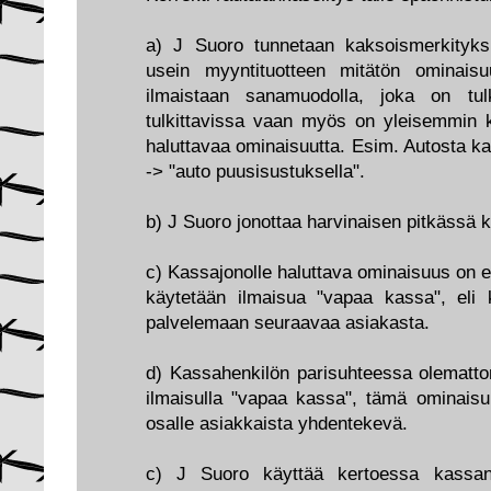
a) J Suoro tunnetaan kaksoismerkityksis
usein myyntituotteen mitätön ominaisu
ilmaistaan sanamuodolla, joka on tulk
tulkittavissa vaan myös on yleisemmin 
haluttavaa ominaisuutta. Esim. Autosta kaa
-> "auto puusisustuksella".
b) J Suoro jonottaa harvinaisen pitkässä 
c) Kassajonolle haluttava ominaisuus on ett
käytetään ilmaisua "vapaa kassa", eli
palvelemaan seuraavaa asiakasta.
d) Kassahenkilön parisuhteessa olematt
ilmaisulla "vapaa kassa", tämä ominaisu
osalle asiakkaista yhdentekevä.
c) J Suoro käyttää kertoessa kassa