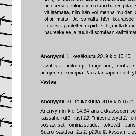
niin persuideologian mukaan hänen pitää s
välittämättä, niin hän voi mennä muiden o
olisi muita. Ja samalla hän kouraisee 
ilmeestä päätellen ei pidä siitä, mutta ku
naureskelee ja nuuhkii sormiaan välittämät
Anonyymi
1. kesäkuuta 2019 klo 15.45
Tavallista heikompi Fingerpori, mutta
aikojen surkeimpia Rautalankaporin selity
Vastaa
Anonyymi
31. toukokuuta 2019 klo 16.25
Anonyymin klo 14.34 ansiokkaasseen seli
kassahenkilö näyttää "miesneitsyeltä" el
sosiaaliset ominaisuudet tekevät pari
Suoro saattaa tästä päätellä kassan olev