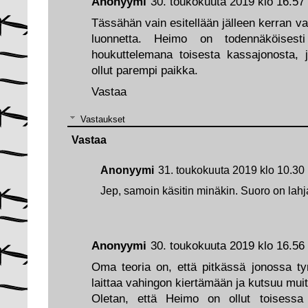
Anonyymi
30. toukokuuta 2019 klo 16.57
Tässähän vain esitellään jälleen kerran 
luonnetta. Heimo on todennäköisest
houkuttelemana toisesta kassajonosta, j
ollut parempi paikka.
Vastaa
Vastaukset
Vastaa
Anonyymi
31. toukokuuta 2019 klo 10.30
Jep, samoin käsitin minäkin. Suoro on lah
Anonyymi
30. toukokuuta 2019 klo 16.56
Oma teoria on, että pitkässä jonossa t
laittaa vahingon kiertämään ja kutsuu mui
Oletan, että Heimo on ollut toisessa