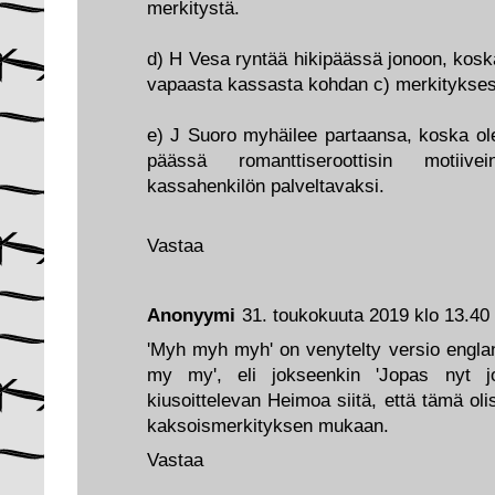
merkitystä.
d) H Vesa ryntää hikipäässä jonoon, kosk
vapaasta kassasta kohdan c) merkitykse
e) J Suoro myhäilee partaansa, koska ol
päässä romanttiseroottisin motiiv
kassahenkilön palveltavaksi.
Vastaa
Anonyymi
31. toukokuuta 2019 klo 13.40
'Myh myh myh' on venytelty versio englann
my my', eli jokseenkin 'Jopas nyt jot
kiusoittelevan Heimoa siitä, että tämä ol
kaksoismerkityksen mukaan.
Vastaa