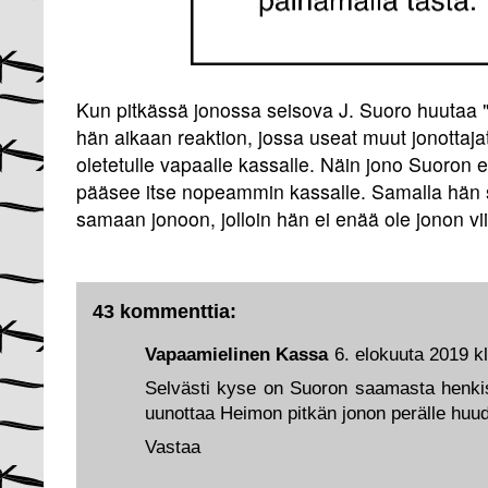
Kun pitkässä jonossa seisova J. Suoro huutaa "
hän aikaan reaktion, jossa useat muut jonottaja
oletetulle vapaalle kassalle. Näin jono Suoron
pääsee itse nopeammin kassalle. Samalla hän 
samaan jonoon, jolloin hän ei enää ole jonon v
43 kommenttia:
Vapaamielinen Kassa
6. elokuuta 2019 k
Selvästi kyse on Suoron saamasta henki
uunottaa Heimon pitkän jonon perälle huud
Vastaa