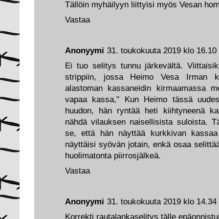
Tällöin myhäilyyn liittyisi myös Vesan h
Vastaa
Anonyymi
31. toukokuuta 2019 klo 16.10
Ei tuo selitys tunnu järkevältä. Viittai
strippiin, jossa Heimo Vesa Irman 
alastoman kassaneidin kirmaamassa me
vapaa kassa," Kun Heimo tässä uudess
huudon, hän ryntää heti kiihtyneenä k
nähdä vilauksen naisellisista suloista. Tä
se, että hän näyttää kurkkivan kassaa
näyttäisi syövän jotain, enkä osaa selittä
huolimatonta piirrosjälkeä.
Vastaa
Anonyymi
31. toukokuuta 2019 klo 14.34
Korrekti rautalankaselitys tälle epäonnistu