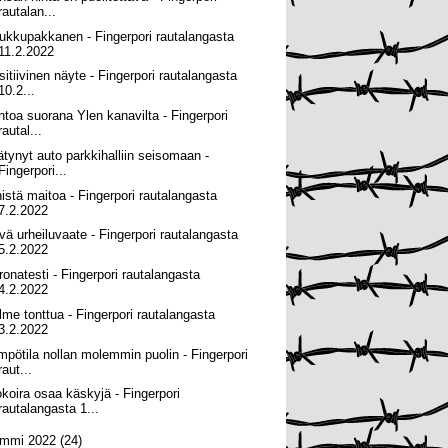
rautalan...
ukkupakkanen - Fingerpori rautalangasta
11.2.2022
sitiivinen näyte - Fingerpori rautalangasta
10.2...
ihtoa suorana Ylen kanavilta - Fingerpori
rautal...
ätynyt auto parkkihalliin seisomaan -
Fingerpori...
nistä maitoa - Fingerpori rautalangasta
7.2.2022
vä urheiluvaate - Fingerpori rautalangasta
5.2.2022
ronatesti - Fingerpori rautalangasta
4.2.2022
lme tonttua - Fingerpori rautalangasta
3.2.2022
mpötila nollan molemmin puolin - Fingerpori
raut...
okoira osaa käskyjä - Fingerpori
rautalangasta 1...
ammi 2022
(24)