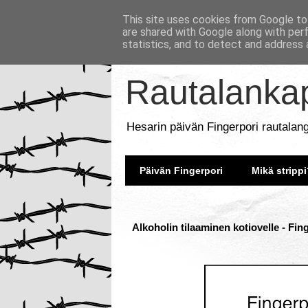
This site uses cookies from Google to 
are shared with Google along with per
statistics, and to detect and address 
Rautalankap
Hesarin päivän Fingerpori rautalan
Päivän Fingerpori
Mikä strippi
Alkoholin tilaaminen kotiovelle - Fin