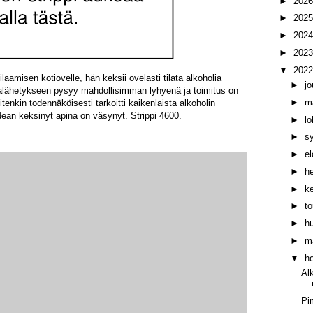
►
202
►
202
►
202
►
202
▼
202
ilaamisen kotiovelle, hän keksii ovelasti tilata alkoholia
►
j
iinalähetykseen pysyy mahdollisimman lyhyenä ja toimitus on
►
m
itenkin todennäköisesti tarkoitti kaikenlaista alkoholin
dean keksinyt apina on väsynyt. Strippi 4600.
►
l
►
s
►
e
►
h
►
k
►
t
►
h
►
m
▼
h
Al
Pi