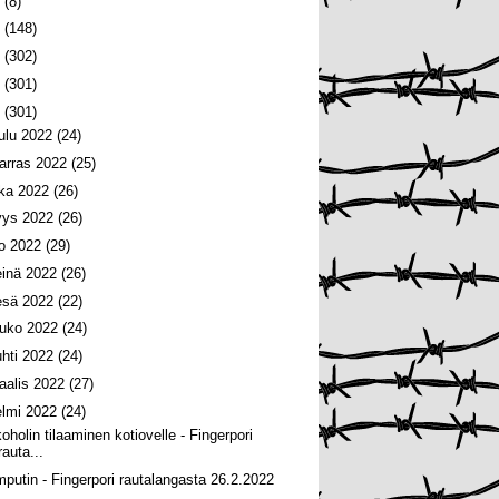
6
(8)
5
(148)
4
(302)
3
(301)
2
(301)
oulu 2022
(24)
arras 2022
(25)
oka 2022
(26)
yys 2022
(26)
lo 2022
(29)
einä 2022
(26)
esä 2022
(22)
ouko 2022
(24)
uhti 2022
(24)
aalis 2022
(27)
elmi 2022
(24)
koholin tilaaminen kotiovelle - Fingerpori
rauta...
mputin - Fingerpori rautalangasta 26.2.2022