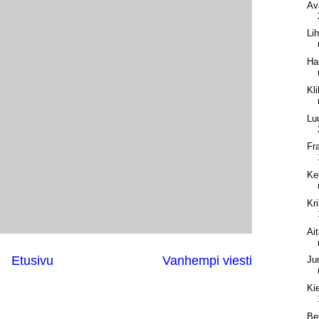
Av
Li
Ha
Kl
Lu
Fra
Ke
Kri
Ait
Etusivu
Vanhempi viesti
Ju
Ki
Be