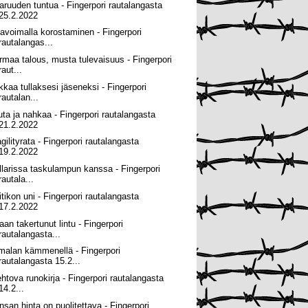
aruuden tuntua - Fingerpori rautalangasta
25.2.2022
havoimalla korostaminen - Fingerpori
rautalangas...
rmaa talous, musta tulevaisuus - Fingerpori
raut...
ikkaa tullaksesi jäseneksi - Fingerpori
rautalan...
uta ja nahkaa - Fingerpori rautalangasta
21.2.2022
gilityrata - Fingerpori rautalangasta
19.2.2022
llarissa taskulampun kanssa - Fingerpori
rautala...
itikon uni - Fingerpori rautalangasta
17.2.2022
aan takertunut lintu - Fingerpori
rautalangasta...
malan kämmenellä - Fingerpori
rautalangasta 15.2...
ehtova runokirja - Fingerpori rautalangasta
14.2...
nsan hinta on puolitettava - Fingerpori