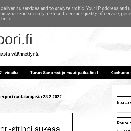
deliver its services and to analyze traffic. Your IP address and 
formance and security metrics to ensure quality of service, gen
abuse.
ori.fi
gasta väännettynä.
? -visailu
Turun Sanomat ja muut paikalliset
Keskustel
gerpori rautalangasta 28.2.2022
Etsi ar
Rautal