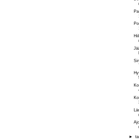
Pa
Po
Hi
Jä
Si
Hy
Ko
Ko
Lä
Aj
►
t