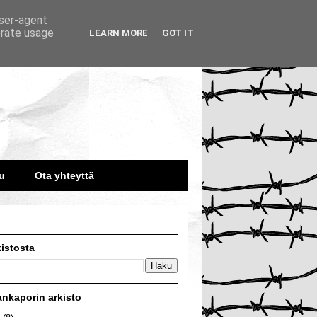
user-agent
erate usage
LEARN MORE
GOT IT
u
Ota yhteyttä
kistosta
ankaporin arkisto