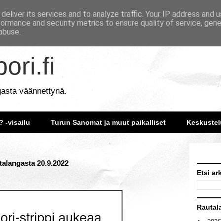
deliver its services and to analyze traffic. Your IP address and 
formance and security metrics to ensure quality of service, gen
abuse.
ori.fi
gasta väännettynä.
? -visailu
Turun Sanomat ja muut paikalliset
Keskustel
utalangasta 20.9.2022
Etsi ar
Rautal