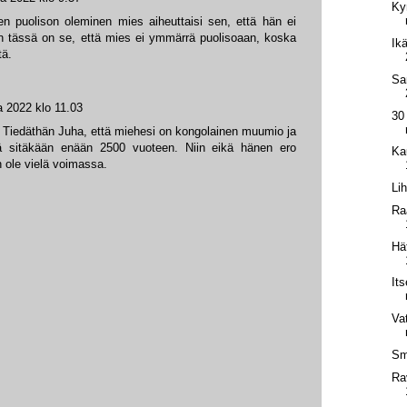
Ky
hen puolison oleminen mies aiheuttaisi sen, että hän ei
n tässä on se, että mies ei ymmärrä puolisoaan, koska
Ik
tä.
Sa
 2022 klo 11.03
30
. Tiedäthän Juha, että miehesi on kongolainen muumio ja
kä sitäkään enään 2500 vuoteen. Niin eikä hänen ero
Ka
 ole vielä voimassa.
Li
Ra
Hä
It
Va
Sm
Ra