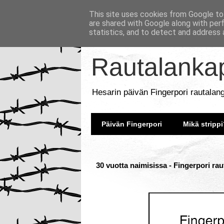
This site uses cookies from Google to 
are shared with Google along with per
statistics, and to detect and address 
Rautalankap
Hesarin päivän Fingerpori rautalan
Päivän Fingerpori
Mikä strippi
30 vuotta naimisissa - Fingerpori ra