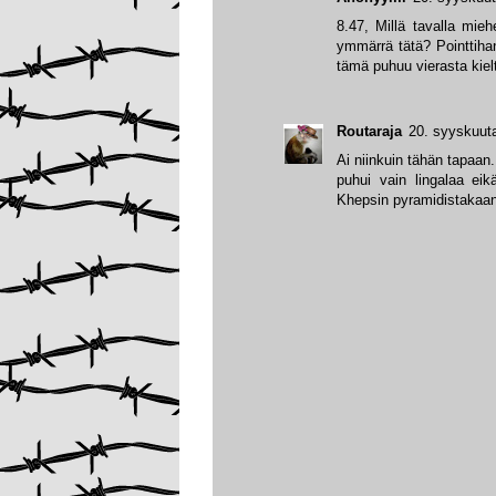
8.47, Millä tavalla mie
ymmärrä tätä? Pointtiha
tämä puhuu vierasta kiel
Routaraja
20. syyskuuta
Ai niinkuin tähän tapaan
puhui vain lingalaa ei
Khepsin pyramidistakaan