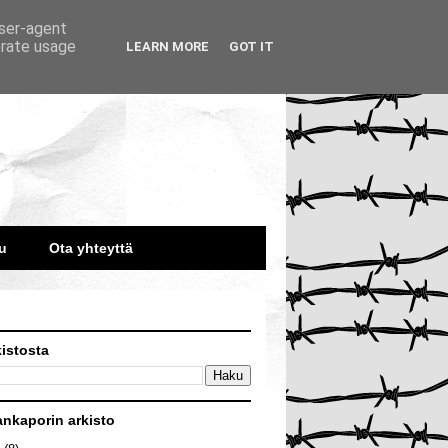
user-agent
erate usage
LEARN MORE
GOT IT
u
Ota yhteyttä
kistosta
ankaporin arkisto