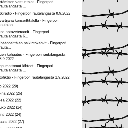
ntämisen vastustajat - Fingerpori
rautalangasta ...
tkiradio - Fingerpori rautalangasta 8.9.2022
artijana konserttitalolla - Fingerpori
rautalan...
itos sotaveteraanit - Fingerpori
rautalangasta 6...
ihäänheittäjän palkintokahvit - Fingerpori
rauta...
kien kohautus - Fingerpori rautalangasta
3.9.2022
ippumattomat lähteet - Fingerpori
rautalangasta ...
tofiktio - Fingerpori rautalangasta 1.9.2022
lo 2022
(29)
einä 2022
(26)
esä 2022
(22)
ouko 2022
(24)
uhti 2022
(24)
aalis 2022
(27)