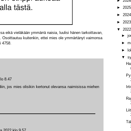
►
202
►
202
►
202
►
202
▼
202
sa eikä vieläkään ymmärrä naisia, luulisi hänen tarkoittavan,
►
j
aa. Osoittautuu kuitenkin, ettei mies ole ymmärtänyt vaimonsa
►
m
i 4758.
►
l
▼
s
Ha
Pys
lo 8.47
iin, jos mies olisikin kertonut olevansa naimisissa miehen
Ir
Ra
Li
Tä
a 2022 klo 9.57