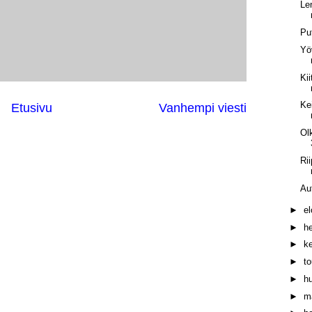
Le
Pu
Yöv
Ki
Ke
Etusivu
Vanhempi viesti
Ol
Ri
Au
►
e
►
h
►
k
►
t
►
h
►
m