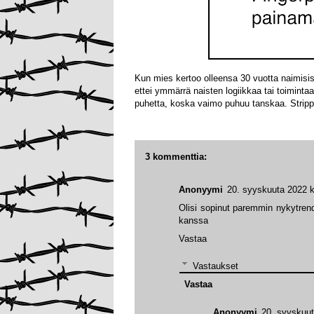
Kun mies kertoo olleensa 30 vuotta naimisis
ettei ymmärrä naisten logiikkaa tai toimint
puhetta, koska vaimo puhuu tanskaa. Stripp
3 kommenttia:
Anonyymi
20. syyskuuta 2022 k
Olisi sopinut paremmin nykytrend
kanssa
Vastaa
Vastaukset
Vastaa
Anonyymi
20. syyskuut