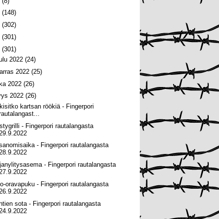
6
(8)
5
(148)
4
(302)
3
(301)
2
(301)
oulu 2022
(24)
arras 2022
(25)
oka 2022
(26)
yys 2022
(26)
kisitko kartsan röökiä - Fingerpori
rautalangast...
tygrilli - Fingerpori rautalangasta
29.9.2022
tisanomisaika - Fingerpori rautalangasta
28.9.2022
janylitysasema - Fingerpori rautalangasta
27.9.2022
ito-oravapuku - Fingerpori rautalangasta
26.9.2022
htien sota - Fingerpori rautalangasta
24.9.2022