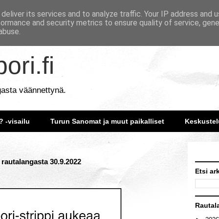
deliver its services and to analyze traffic. Your IP address and 
formance and security metrics to ensure quality of service, gen
abuse.
ori.fi
gasta väännettynä.
? -visailu
Turun Sanomat ja muut paikalliset
Keskustel
 rautalangasta 30.9.2022
Etsi ar
Rautal