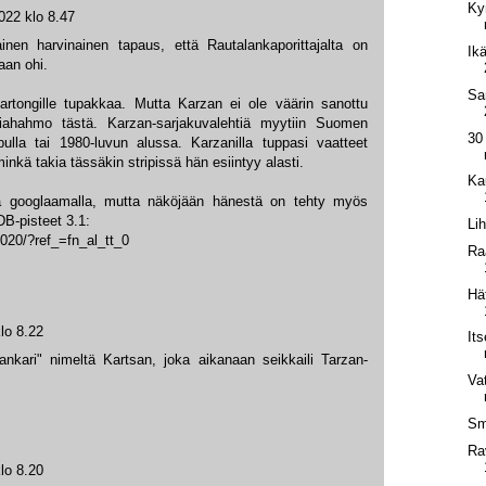
Ky
022 klo 8.47
en harvinainen tapaus, että Rautalankaporittajalta on
Ik
aan ohi.
Sa
rtongille tupakkaa. Mutta Karzan ei ole väärin sanottu
ahahmo tästä. Karzan-sarjakuvalehtiä myytiin Suomen
30
pulla tai 1980-luvun alussa. Karzanilla tuppasi vaatteet
nkä takia tässäkin stripissä hän esiintyy alasti.
Ka
ta googlaamalla, mutta näköjään hänestä on tehty myös
DB-pisteet 3.1:
Li
5020/?ref_=fn_al_tt_0
Ra
Hä
lo 8.22
It
nkari" nimeltä Kartsan, joka aikanaan seikkaili Tarzan-
Va
Sm
Ra
lo 8.20