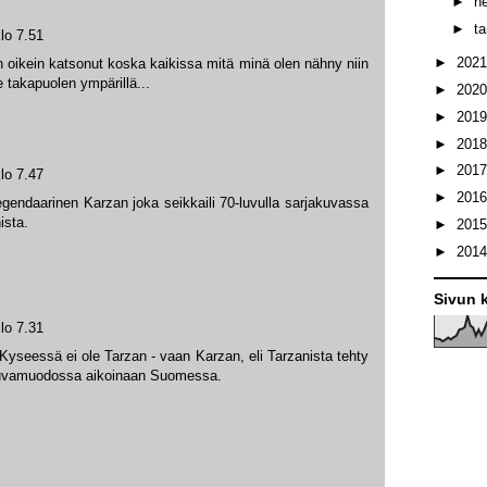
►
h
►
t
lo 7.51
►
202
n oikein katsonut koska kaikissa mitä minä olen nähny niin
te takapuolen ympärillä...
►
202
►
201
►
201
►
201
lo 7.47
►
201
legendaarinen Karzan joka seikkaili 70-luvulla sarjakuvassa
ista.
►
201
►
201
Sivun k
lo 7.31
. Kyseessä ei ole Tarzan - vaan Karzan, eli Tarzanista tehty
akuvamuodossa aikoinaan Suomessa.