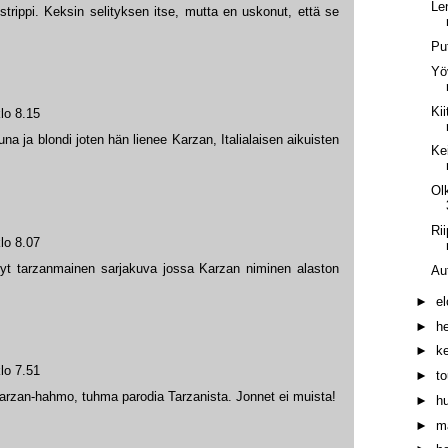
Le
strippi. Keksin selityksen itse, mutta en uskonut, että se
Pu
Yöv
Ki
lo 8.15
na ja blondi joten hän lienee Karzan, Italialaisen aikuisten
Ke
Ol
Ri
lo 8.07
ynyt tarzanmainen sarjakuva jossa Karzan niminen alaston
Au
►
e
►
h
►
k
lo 7.51
►
t
rzan-hahmo, tuhma parodia Tarzanista. Jonnet ei muista!
►
h
►
m