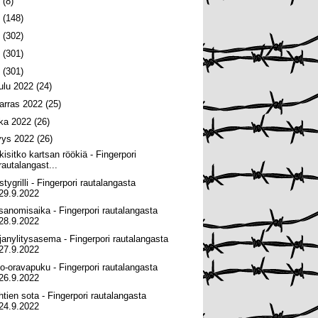
6
(8)
5
(148)
4
(302)
3
(301)
2
(301)
oulu 2022
(24)
arras 2022
(25)
oka 2022
(26)
yys 2022
(26)
kisitko kartsan röökiä - Fingerpori
rautalangast...
tygrilli - Fingerpori rautalangasta
29.9.2022
tisanomisaika - Fingerpori rautalangasta
28.9.2022
janylitysasema - Fingerpori rautalangasta
27.9.2022
ito-oravapuku - Fingerpori rautalangasta
26.9.2022
htien sota - Fingerpori rautalangasta
24.9.2022