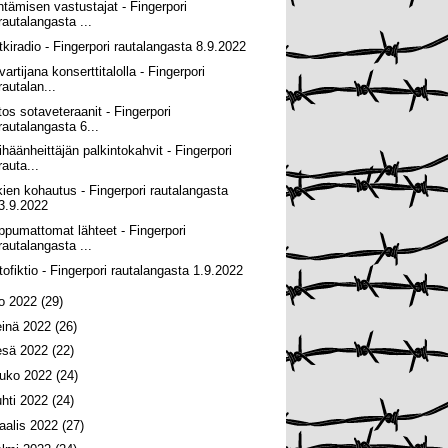
ntämisen vastustajat - Fingerpori
rautalangasta ...
tkiradio - Fingerpori rautalangasta 8.9.2022
artijana konserttitalolla - Fingerpori
rautalan...
itos sotaveteraanit - Fingerpori
rautalangasta 6...
ihäänheittäjän palkintokahvit - Fingerpori
rauta...
kien kohautus - Fingerpori rautalangasta
3.9.2022
ippumattomat lähteet - Fingerpori
rautalangasta ...
tofiktio - Fingerpori rautalangasta 1.9.2022
lo 2022
(29)
einä 2022
(26)
esä 2022
(22)
ouko 2022
(24)
uhti 2022
(24)
aalis 2022
(27)