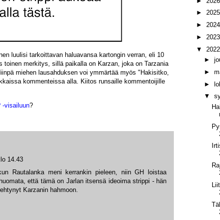
►
202
►
202
►
202
►
202
▼
202
n luulisi tarkoittavan haluavansa kartongin verran, eli 10
►
j
toinen merkitys, sillä paikalla on Karzan, joka on Tarzania
►
m
iinpä miehen lausahduksen voi
ymmärtää myös "Hakisitko,
kkaissa kommenteissa alla. Kiitos runsaille kommentoijille
►
l
▼
s
 -visailuun
?
Ha
Pys
Ir
lo 14.43
Ra
un Rautalanka meni kerrankin pieleen, niin GH loistaa
uomata, että tämä on Jarlan itsensä ideoima strippi - hän
Li
erehtynyt Karzanin hahmoon.
Tä