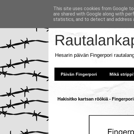
This site uses cookies from Google to 
are shared with Google along with per
statistics, and to detect and address 
Rautalankap
Hesarin päivän Fingerpori rautalan
Päivän Fingerpori
Mikä strippi
Hakisitko kartsan röökiä - Fingerpori