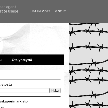
user-agent
erate usage
LEARN MORE
GOT IT
u
Ota yhteyttä
kistosta
ankaporin arkisto