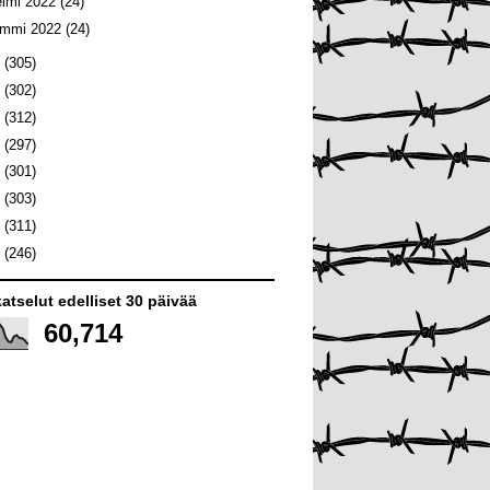
elmi 2022
(24)
ammi 2022
(24)
1
(305)
0
(302)
9
(312)
8
(297)
7
(301)
6
(303)
5
(311)
4
(246)
atselut edelliset 30 päivää
60,714