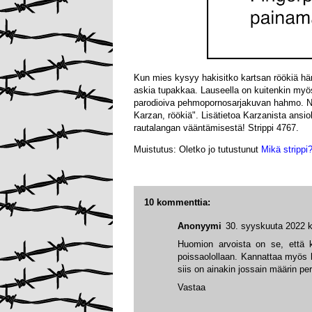
Kun mies kysyy hakisitko kartsan röökiä häne
askia tupakkaa. Lauseella on kuitenkin myös 
parodioiva pehmopornosarjakuvan hahmo. N
Karzan, röökiä". Lisätietoa Karzanista ansio
rautalangan vääntämisestä!
Strippi 4767.
Muistutus: Oletko jo tutustunut
Mikä strippi?
10 kommenttia:
Anonyymi
30. syyskuuta 2022 k
Huomion arvoista on se, että k
poissaolollaan. Kannattaa myös h
siis on ainakin jossain määrin p
Vastaa