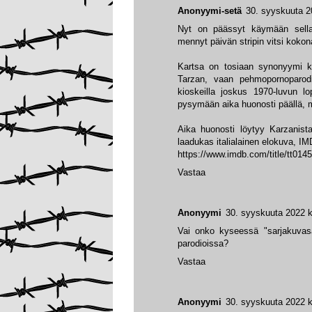
Anonyymi-setä
30. syyskuuta 2
Nyt on päässyt käymään sellain
mennyt päivän stripin vitsi kokon
Kartsa on tosiaan synonyymi ka
Tarzan, vaan pehmopornoparodi
kioskeilla joskus 1970-luvun lo
pysymään aika huonosti päällä, mi
Aika huonosti löytyy Karzanis
laadukas italialainen elokuva, IM
https://www.imdb.com/title/tt014
Vastaa
Anonyymi
30. syyskuuta 2022 k
Vai onko kyseessä "sarjakuvasa
parodioissa?
Vastaa
Anonyymi
30. syyskuuta 2022 k