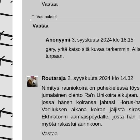
Vastaa
Vastaukset
Vastaa
Anonyymi
3. syyskuuta 2024 klo 18.15
gary, yritä katso sitä kuvaa tarkemmin. Al
turpaan.
Routaraja
2. syyskuuta 2024 klo 14.32
Nimitys rauniokoira on puhekielessä löyst
jumalainen olento Ra'n Unikoira alkujaan
jossa hänen koiransa jahtasi Horus-h
Vaelluksen aikana koiran jäljistä sir
Ekhnatonin aamiaispöydälle, josta hän 
myötä rakastui aurinkoon.
Vastaa