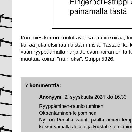
Kun mies kertoo kouluttavansa rauniokoiraa, luu
koiraa joka etsii raunioista ihmisiä. Tästä ei kui
vaan ryyppäämällä harjoittelevan koiran on tarkoi
muuttua koiran "raunioksi". Strippi 5326.
7 kommenttia:
Anonyymi
2. syyskuuta 2024 klo 16.33
Ryyppäminen-raunioituminen
Oksentaminen-leipominen
Nyt on Penalla vauhti päällä omien lemp
keksii samalla Julalle ja Rustalle lempini