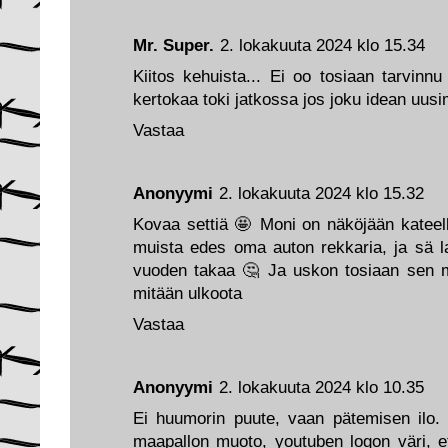
Mr. Super.
2. lokakuuta 2024 klo 15.34
Kiitos kehuista... Ei oo tosiaan tarvin
kertokaa toki jatkossa jos joku idean uus
Vastaa
Anonyymi
2. lokakuuta 2024 klo 15.32
Kovaa settiä 🤩 Moni on näköjään kateell
muista edes oma auton rekkaria, ja sä la
vuoden takaa 🤔 Ja uskon tosiaan sen mit
mitään ulkoota
Vastaa
Anonyymi
2. lokakuuta 2024 klo 10.35
Ei huumorin puute, vaan pätemisen ilo.
maapallon muoto, youtuben logon väri, e