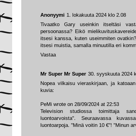
Anonyymi
1. lokakuuta 2024 klo 2.08
Tivaatko Gary useinkin itseltäsi vas
persoonassa? Eikö mielikuvituskavereide
itsesi kanssa, kuten useimmiten ovatkin? P
itsesi muistia, samalla minuutilla eri kom
Vastaa
Mr Super Mr Super
30. syyskuuta 2024 k
Nopea vilkaisu vieraskirjaan, ja katoaa
kuvia:
PeMi wrote on 28/09/2024 at 22:53
Television studiossa toimittaja sa
luontoarvoista". Seuraavassa kuvassa
luontoarpoja. "Minä voitin 10 €"! "Minun arv