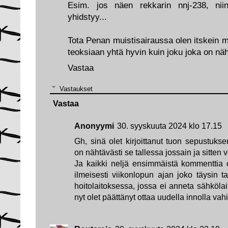
Esim. jos näen rekkarin nnj-238, ni
yhidstyy...
Tota Penan muistisairaussa olen itskein mi
teoksiaan yhtä hyvin kuin joku joka on nä
Vastaa
Vastaukset
Vastaa
Anonyymi
30. syyskuuta 2024 klo 17.15
Gh, sinä olet kirjoittanut tuon sepustuks
on nähtävästi se tallessa jossain ja sitten 
Ja kaikki neljä ensimmäistä kommenttia ov
ilmeisesti viikonlopun ajan joko täysin ta
hoitolaitoksessa, jossa ei anneta sähkölait
nyt olet päättänyt ottaa uudella innolla vah