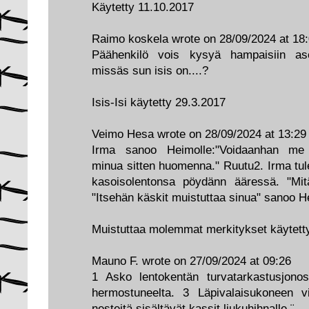
Käytetty 11.10.2017
Raimo koskela wrote on 28/09/2024 at 18
Päähenkilö vois kysyä hampaisiin asei
missäs sun isis on....?
Isis-Isi käytetty 29.3.2017
Veimo Hesa wrote on 28/09/2024 at 13:29
Irma sanoo Heimolle:"Voidaanhan me s
minua sitten huomenna." Ruutu2. Irma tul
kasoisolentonsa pöydänn ääressä. "Mit
"Itsehän käskit muistuttaa sinua" sanoo H
Muistuttaa molemmat merkitykset käytett
Mauno F. wrote on 27/09/2024 at 09:26
1 Asko lentokentän turvatarkastusjon
hermostuneelta. 3 Läpivalaisukoneen v
nesteitä sisältävät kassit liukuhihnalle.¨