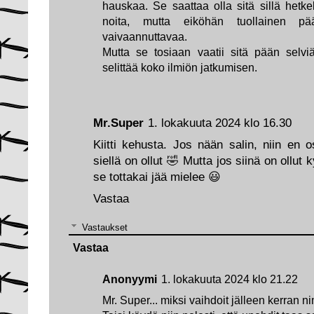
hauskaa. Se saattaa olla sitä sillä hetkel
noita, mutta eiköhän tuollainen pä
vaivaannuttavaa.
Mutta se tosiaan vaatii sitä pään selviä
selittää koko ilmiön jatkumisen.
Mr.Super
1. lokakuuta 2024 klo 16.30
Kiitti kehusta. Jos nään salin, niin en
siellä on ollut 🤣 Mutta jos siinä on ollut k
se tottakai jää mielee 😃
Vastaa
Vastaukset
Vastaa
Anonyymi
1. lokakuuta 2024 klo 21.22
Mr. Super... miksi vaihdoit jälleen kerran 