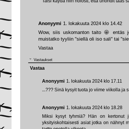
Taisi käydä niin nolosti, että unohdit taas s
Anonyymi
1. lokakuuta 2024 klo 14.42
Wow, siis uskomanton taito 🤩 entäs jo
muistatko tyyliin "siellä oli iso sali" tai "s
Vastaa
Vastaukset
Vastaa
Anonyymi
1. lokakuuta 2024 klo 17.11
...??? Sinä kysyit tuota jo viime viikolla ja 
Anonyymi
1. lokakuuta 2024 klo 18.28
Miksi kysyt tyhmiä? Hän on kertonut j
yksityiskohtaisesti asiat jotka on nähnyt
tartte opetella ulkoota....