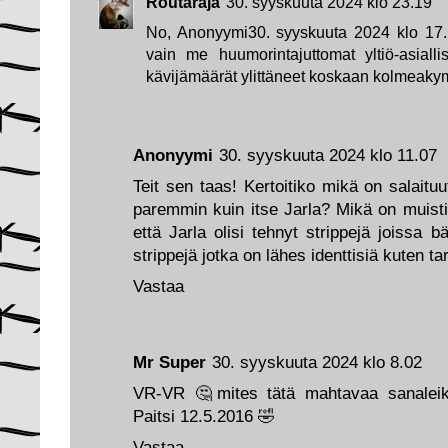
Routaraja
30. syyskuuta 2024 klo 23.19
No, Anonyymi30. syyskuuta 2024 klo 17.1
vain me huumorintajuttomat yltiö-asiallis
kävijämäärät ylittäneet koskaan kolmeaky
Anonyymi
30. syyskuuta 2024 klo 11.07
Teit sen taas! Kertoitiko mikä on salaituu
paremmin kuin itse Jarla? Mikä on muisti
että Jarla olisi tehnyt strippejä joissa 
strippejä jotka on lähes identtisiä kuten 
Vastaa
Mr Super
30. syyskuuta 2024 klo 8.02
VR-VR 🤔mites tätä mahtavaa sanaleikki
Paitsi 12.5.2016 🤣
Vastaa