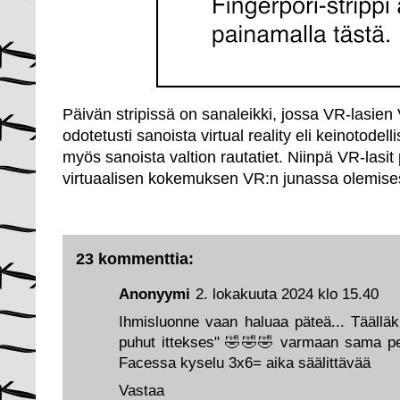
Päivän stripissä on sanaleikki, jossa VR-lasien
odotetusti sanoista virtual reality eli keinotodel
myös sanoista valtion rautatiet. Niinpä VR-lasit
virtuaalisen kokemuksen VR:n junassa olemises
23 kommenttia:
Anonyymi
2. lokakuuta 2024 klo 15.40
Ihmisluonne vaan haluaa päteä... Täälläki
puhut ittekses" 🤣🤣🤣 varmaan sama pel
Facessa kyselu 3x6= aika säälittävää
Vastaa