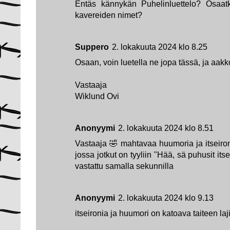
Entäs kännykän Puhelinluettelo? Osaatk
kavereiden nimet?
Suppero
2. lokakuuta 2024 klo 8.25
Osaan, voin luetella ne jopa tässä, ja aak
Vastaaja
Wiklund Ovi
Anonyymi
2. lokakuuta 2024 klo 8.51
Vastaaja 🤣 mahtavaa huumoria ja itseiron
jossa jotkut on tyyliin "Hää, sä puhusit its
vastattu samalla sekunnilla
Anonyymi
2. lokakuuta 2024 klo 9.13
itseironia ja huumori on katoava taiteen laji