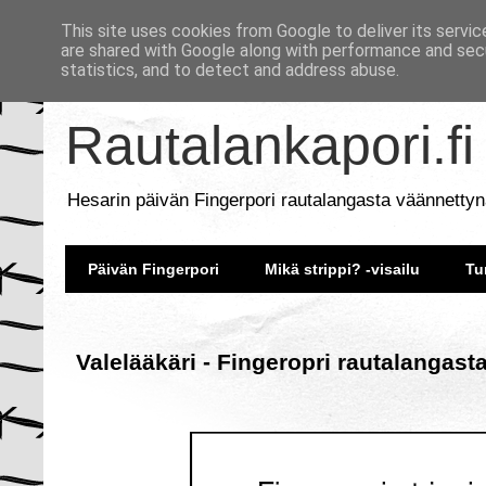
This site uses cookies from Google to deliver its servic
are shared with Google along with performance and secu
statistics, and to detect and address abuse.
Rautalankapori.fi
Hesarin päivän Fingerpori rautalangasta väännettyn
Päivän Fingerpori
Mikä strippi? -visailu
Tu
Valelääkäri - Fingeropri rautalangast