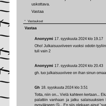
uskottava.
Vastaa
Vastaukset
Vastaa
Anonyymi
17. syyskuuta 2024 klo 19.17
Oho! Julkaisuuviiveen vuoksi odotin tyyli
tuli vain 2
Anonyymi
17. syyskuuta 2024 klo 20.43
gh. tuo julkaisuuviivee on ihan sinun omaa
Gh
18. syyskuuta 2024 klo 3.51
Totta, niin on... Vielä kahteen kertaan... Eka
palattiin vanhaan ja jatku salaisuuksien 
pysyäkseen 🤔... En siis olekaan ainut "sup