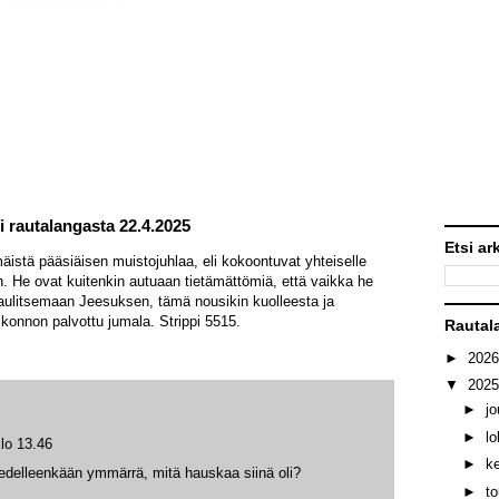
 rautalangasta 22.4.2025
Etsi ar
äistä pääsiäisen muistojuhlaa, eli kokoontuvat yhteiselle
. He ovat kuitenkin autuaan tietämättömiä, että vaikka he
nnaulitsemaan Jeesuksen, tämä nousikin kuolleesta ja
konnon palvottu jumala. Strippi 5515.
Rautal
►
202
▼
202
►
j
►
l
lo 13.46
►
k
en edelleenkään ymmärrä, mitä hauskaa siinä oli?
►
t