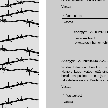
Olisiko oikealla Pontius Pilatus…
Vastaa
Vastaukset
Vastaa
Anonyymi
22. huhtikuu
Syö sormillaan!
Toivottavasti hän on tehn
Anonyymi
22. huhtikuuta 2025 k
Vosiko tarkoittaa: Enkelin
Numero kuusi kertoo, että sinu
henkiseen puoleen, sen sijaan, 
taloudellisia asioita. Positiiviset
Vastaa
Vastaukset
Vastaa