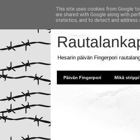
This site uses cookies from Google to 
are shared with Google along with per
statistics, and to detect and address 
Rautalankap
Hesarin päivän Fingerpori rautalan
Päivän Fingerpori
Mikä strippi