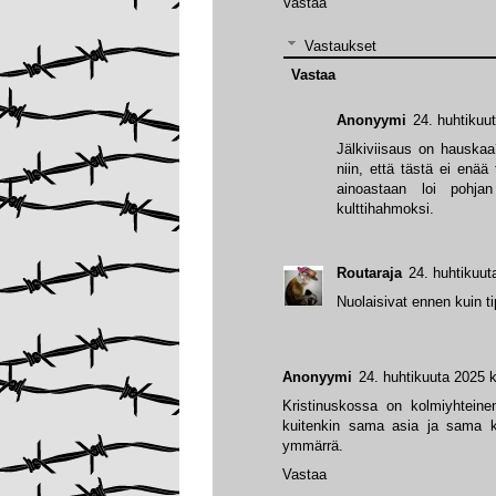
Vastaa
Vastaukset
Vastaa
Anonyymi
24. huhtikuu
Jälkiviisaus on hauskaa?
niin, että tästä ei enää
ainoastaan loi pohja
kulttihahmoksi.
Routaraja
24. huhtikuut
Nuolaisivat ennen kuin tip
Anonyymi
24. huhtikuuta 2025 k
Kristinuskossa on kolmiyhteine
kuitenkin sama asia ja sama k
ymmärrä.
Vastaa