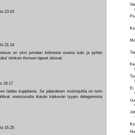
Va
lo 23.03
Pu
Ko
Mus
lo 21.14
Ta
 jeesus on yksi jumalan kolmesta osasta isän ja pyhän
ka' niinkuin ihmisen lapset olisivat.
Ka
Ty
lo 18.17
Ei
sen laidan kuppilasta. Se pääsiäisen muistojuhla on torin
 juhlivat onnistunutta ikävän kärkevän tyypin delegoimista
Uu
Jo
Ko
lo 15.25
Hu