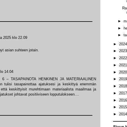
Ra
►
m
►
h
►
t
ta 2025 klo 22.09
►
202
yt asian suhteen jotain.
►
202
►
202
►
202
lo 14.04
►
202
umero 6 – TASAPAINOTA HENKINEN JA MATERIAALINEN
►
201
n tulisi tasapainottaa ajatuksesi ja keskittyä enemmän
►
201
että keskittyisit murehtimaan materiaalista maailmaa ja
►
201
 ajatukset johtavat positiiviseen lopputulokseen....
►
201
►
201
►
201
Sivun k