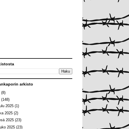
kistosta
ankaporin arkisto
6
(8)
5
(148)
oulu 2025
(1)
oka 2025
(2)
esä 2025
(23)
ouko 2025
(23)