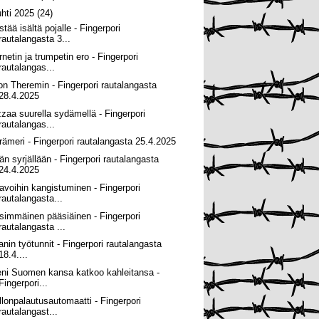
uhti 2025
(24)
tää isältä pojalle - Fingerpori
rautalangasta 3...
rnetin ja trumpetin ero - Fingerpori
rautalangas...
on Theremin - Fingerpori rautalangasta
28.4.2025
zzaa suurella sydämellä - Fingerpori
rautalangas...
rämeri - Fingerpori rautalangasta 25.4.2025
än syrjällään - Fingerpori rautalangasta
24.4.2025
avoihin kangistuminen - Fingerpori
rautalangasta...
simmäinen pääsiäinen - Fingerpori
rautalangasta ...
lanin työtunnit - Fingerpori rautalangasta
18.4....
eni Suomen kansa katkoo kahleitansa -
Fingerpori...
llonpalautusautomaatti - Fingerpori
rautalangast...