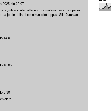
ta 2025 klo 22.07
ja symboloi sitä, että nuo roomalaiset ovat puupäivä.
staa jotain, jolla ei ole alkua eikä loppua. Siis Jumalaa.
lo 14.01
lo 10.05
lo 9.30
enlaista...