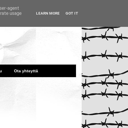
user-agent
erate usage
LEARN MORE
GOT IT
u
Ota yhteyttä