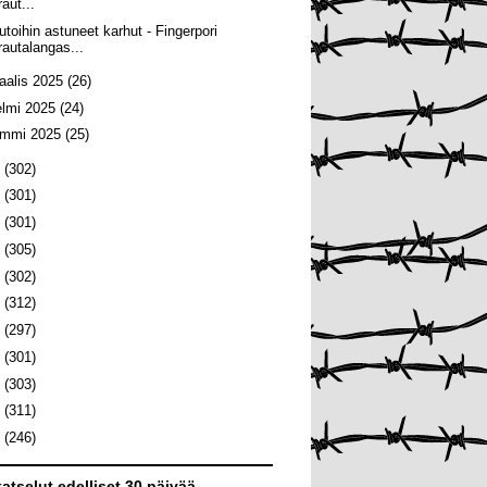
raut...
utoihin astuneet karhut - Fingerpori
rautalangas...
aalis 2025
(26)
elmi 2025
(24)
ammi 2025
(25)
4
(302)
3
(301)
2
(301)
1
(305)
0
(302)
9
(312)
8
(297)
7
(301)
6
(303)
5
(311)
4
(246)
atselut edelliset 30 päivää