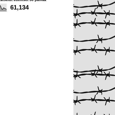
61,134