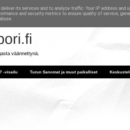
deliver its services and to analyze traffic. Your IP address and 
formance and security metrics to ensure quality of service, gen
abuse.
ori.fi
gasta väännettynä.
? -visailu
Turun Sanomat ja muut paikalliset
Keskustel