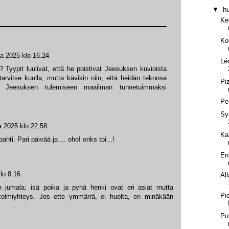
▼
h
Kes
Ko
ta 2025 klo 16.24
Lé
 Tyypit luulivat, että he poistivat Jeesuksen kuvioista
 tarvitse kuulla, mutta kävikin niin, että heidän tekonsa
Pi
n Jeesuksen tulemiseen maailman tunnetuimmaksi
Pe
Sy
a 2025 klo 22.58
Ka
ahti. Pari päivää ja ... oho! onks toi...!
En
lo 8.16
Al
n jumala: isä poika ja pyhä henki ovat eri asiat mutta
Pi
olmiyhteys. Jos ette ymmärrä, ei huolta, en minäkään
Pu