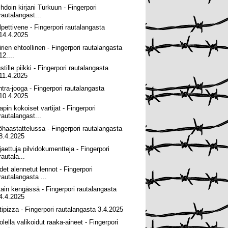
ihdoin kirjani Turkuun - Fingerpori
rautalangast...
lpettivene - Fingerpori rautalangasta
14.4.2025
irien ehtoollinen - Fingerpori rautalangasta
12....
tille piikki - Fingerpori rautalangasta
11.4.2025
ntra-jooga - Fingerpori rautalangasta
10.4.2025
apin kokoiset vartijat - Fingerpori
rautalangast...
öhaastattelussa - Fingerpori rautalangasta
8.4.2025
 jaettuja pilvidokumentteja - Fingerpori
rautala...
det alennetut lennot - Fingerpori
rautalangasta ...
tain kengässä - Fingerpori rautalangasta
4.4.2025
tipizza - Fingerpori rautalangasta 3.4.2025
olella valikoidut raaka-aineet - Fingerpori