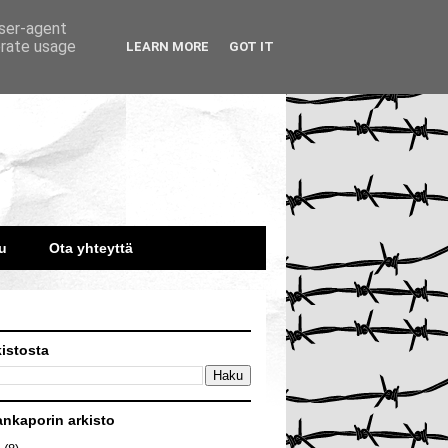
user-agent
erate usage
LEARN MORE
GOT IT
u
Ota yhteyttä
kistosta
ankaporin arkisto