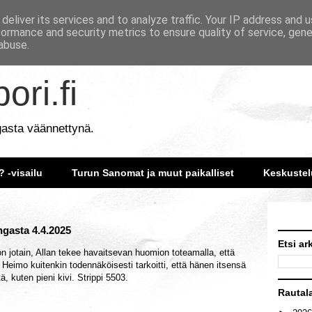
deliver its services and to analyze traffic. Your IP address and 
formance and security metrics to ensure quality of service, gen
abuse.
ori.fi
gasta väännettynä.
? -visailu
Turun Sanomat ja muut paikalliset
Keskustel
ngasta 4.4.2025
Etsi ar
 jotain, Allan tekee havaitsevan huomion toteamalla, että
eimo kuitenkin todennäköisesti tarkoitti, että hänen itsensä
, kuten pieni kivi. Strippi 5503.
Rautal