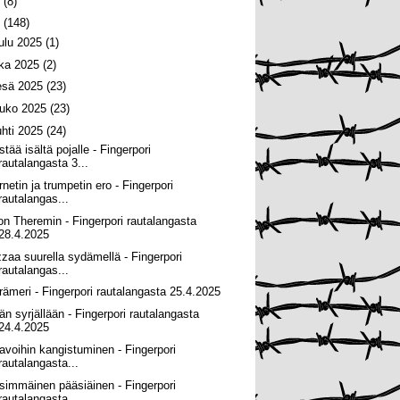
6
(8)
5
(148)
oulu 2025
(1)
oka 2025
(2)
esä 2025
(23)
ouko 2025
(23)
uhti 2025
(24)
tää isältä pojalle - Fingerpori
rautalangasta 3...
rnetin ja trumpetin ero - Fingerpori
rautalangas...
on Theremin - Fingerpori rautalangasta
28.4.2025
zzaa suurella sydämellä - Fingerpori
rautalangas...
rämeri - Fingerpori rautalangasta 25.4.2025
än syrjällään - Fingerpori rautalangasta
24.4.2025
avoihin kangistuminen - Fingerpori
rautalangasta...
simmäinen pääsiäinen - Fingerpori
rautalangasta ...