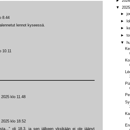
►
202
▼
202
►
j
o 8.44
►
l
 alennetut lennot kyseessä.
►
k
►
t
▼
h
Kes
o 10.11
Ko
Lé
Pi
Pe
a 2025 klo 11.48
Sy
Ka
a 2025 klo 18.52
En
ta..." oli 18.3. ja sen jälkeen yksikään ei ole jäänyt