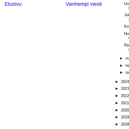
Etusivu
Vanhempi viesti
Uu
Jo
Ko
Hu
Ra
►
m
►
h
►
t
►
202
►
202
►
202
►
202
►
202
►
201
►
201