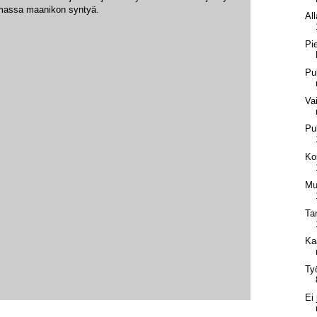
amassa maanikon syntyä.
Al
Pi
Pu
Va
Pu
Ko
Mus
Ta
Ka
Ty
Ei