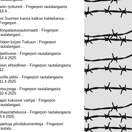
lanin työtunnit - Fingerpori rautalangasta
18.4....
eni Suomen kansa katkoo kahleitansa -
Fingerpori...
llonpalautusautomaatti - Fingerpori
rautalangast...
ihdoin kirjani Turkuun - Fingerpori
rautalangast...
lpettivene - Fingerpori rautalangasta
14.4.2025
irien ehtoollinen - Fingerpori rautalangasta
12....
tille piikki - Fingerpori rautalangasta
11.4.2025
ntra-jooga - Fingerpori rautalangasta
10.4.2025
apin kokoiset vartijat - Fingerpori
rautalangast...
öhaastattelussa - Fingerpori rautalangasta
8.4.2025
 jaettuja pilvidokumentteja - Fingerpori
rautala...