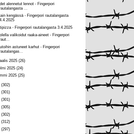
det alennetut lennot - Fingerpori
rautalangasta ...
tain kengässä - Fingerpori rautalangasta
4.4.2025
tipizza - Fingerpori rautalangasta 3.4.2025
olella valikoidut raaka-aineet - Fingerpori
raut...
utoihin astuneet karhut - Fingerpori
rautalangas...
aalis 2025
(26)
elmi 2025
(24)
ammi 2025
(25)
4
(302)
3
(301)
2
(301)
1
(305)
0
(302)
9
(312)
8
(297)