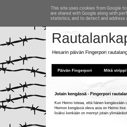
This site uses cookies from Google to 
are shared with Google along with per
statistics, and to detect and address 
Rautalankap
Hesarin päivän Fingerpori rautalan
Päivän Fingerpori
Mikä strippi
Jotain kengässä - Fingerpori rautala
Kun Heimo toteaa, että hänen kengässään on
Heimon kengässä oleva asia on Heimo itse. H
lisäksi kenkään on mennyt jotain ylimääräistä