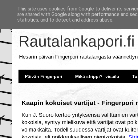
This site uses cookies from Google to deliver its servic
are shared with Google along with performance and secu
statistics, and to detect and address abuse.
Rautalankapori.fi
Hesarin päivän Fingerpori rautalangasta väännettyn
Päivän Fingerpori
Mikä strippi? -visailu
Tu
Kaapin kokoiset vartijat - Fingerpori
Kun J. Suoro kertoo yrityksensä välittämien var
kokoisia, syntyy mielikuva että vartijat ovat poi
voimakkaita. Todellisuudessa vartijat ovat kuit
kokoisia, eli poikkeuksellisen pienikokoisia.
Str