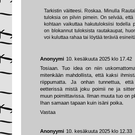
Tarkistin väitteesi. Roskaa. Minulla Raut
tuloksia on pilvin pimein. On selvää, että
kohtaan vaikuttaa hakutuloksiisi todella 
on blokannut tuloksista rautakaupat, huon
voi kuluttaa rahaa tai löytää teräviä esineit
Anonyymi
10. kesäkuuta 2025 klo 17.42
Tosiaan. Tuo idea on niin uskomattoma
mitenkään mahdollista, että kaksi ihmist
riippumatta. Ja onhan tunnettua, että k
eetterissä mistä joku poimii ne ja sitt
muun poimittavissa. Ilman muuta tuo on pla
Ihan samaan tapaan kuin isäni poika.
Vastaa
Anonyymi
10. kesäkuuta 2025 klo 12.33