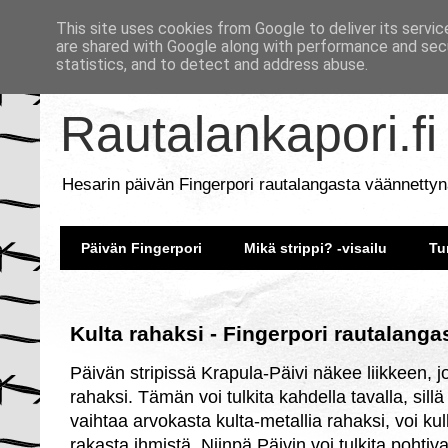
This site uses cookies from Google to deliver its servic
are shared with Google along with performance and secu
statistics, and to detect and address abuse.
Rautalankapori.fi
Hesarin päivän Fingerpori rautalangasta väännettyn
Päivän Fingerpori
Mikä strippi? -visailu
Tu
Kulta rahaksi - Fingerpori rautalanga
Päivän stripissä Krapula-Päivi näkee liikkeen, j
rahaksi. Tämän voi tulkita kahdella tavalla, sill
vaihtaa arvokasta kulta-metallia rahaksi, voi kul
rakasta ihmistä. Niinpä Päivin voi tulkita poht