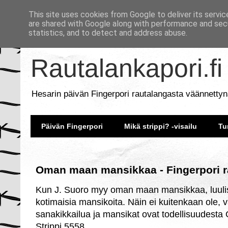
This site uses cookies from Google to deliver its servic
are shared with Google along with performance and secu
statistics, and to detect and address abuse.
Rautalankapori.fi
Hesarin päivän Fingerpori rautalangasta väännettyn
Päivän Fingerpori
Mikä strippi? -visailu
Tu
Oman maan mansikkaa - Fingerpori r
Kun J. Suoro myy oman maan mansikkaa, luulis
kotimaisia mansikoita. Näin ei kuitenkaan ole,
sanakikkailua ja mansikat ovat todellisuudest
Strippi 5558.