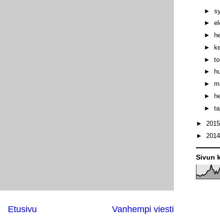
►
s
►
e
►
h
►
k
►
t
►
h
►
m
►
h
►
t
►
201
►
201
Sivun k
Etusivu
Vanhempi viesti