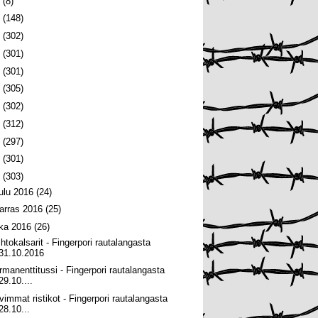
6
(8)
5
(148)
4
(302)
3
(301)
2
(301)
1
(305)
0
(302)
9
(312)
8
(297)
7
(301)
6
(303)
oulu 2016
(24)
arras 2016
(25)
oka 2016
(26)
ihtokalsarit - Fingerpori rautalangasta
31.10.2016
rmanenttitussi - Fingerpori rautalangasta
29.10....
vimmat ristikot - Fingerpori rautalangasta
28.10...