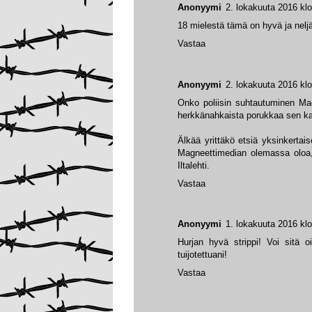
Anonyymi
2. lokakuuta 2016 kl
18 mielestä tämä on hyvä ja neljä
Vastaa
Anonyymi
2. lokakuuta 2016 klo
Onko poliisin suhtautuminen Magn
herkkänahkaista porukkaa sen ka
Älkää yrittäkö etsiä yksinkerta
Magneettimedian olemassa oloa, 
Iltalehti.
Vastaa
Anonyymi
1. lokakuuta 2016 kl
Hurjan hyvä strippi! Voi sitä o
tuijotettuani!
Vastaa