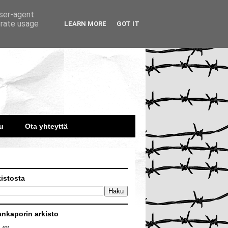
user-agent
erate usage
LEARN MORE
GOT IT
u
Ota yhteyttä
kistosta
ankaporin arkisto