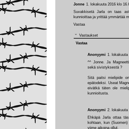
Jonne
1. lokakuuta 2016 klo 16.
Suvakkisetä Jarla on taas astu
kunnioittaa ja yrittää ymmärtää my
Vastaa
Vastaukset
Vastaa
Anonyymi
1. lokakuuta
^^ Jonne. Ja Magneetti
sekä sivistyksestä ?
Sitä paitsi mielipide on
epätodeksi. Useat Magnee
eivätkä täten ole mieli
kunnioitusta.
Anonyymi
2. lokakuuta
Ehkäpä Jarla ottaa täs
kohtaan, kun (Suomen) pol
viime aikoina ollut.