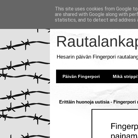
This site uses cookies from Google to 
are shared with Google along with per
statistics, and to detect and address 
Rautalankap
Hesarin päivän Fingerpori rautalan
Päivän Fingerpori
Mikä strippi
Erittäin huonoja uutisia - Fingerpori