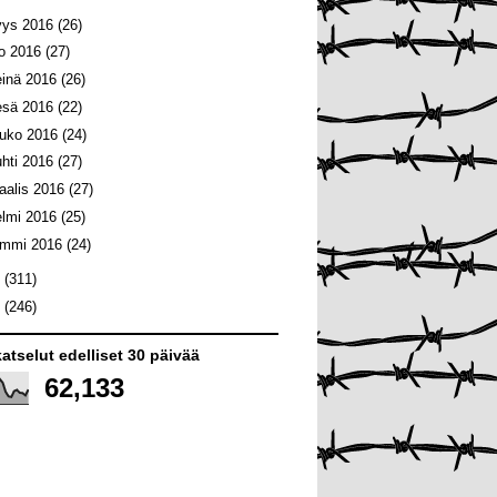
yys 2016
(26)
lo 2016
(27)
einä 2016
(26)
esä 2016
(22)
ouko 2016
(24)
uhti 2016
(27)
aalis 2016
(27)
elmi 2016
(25)
ammi 2016
(24)
5
(311)
4
(246)
atselut edelliset 30 päivää
62,133