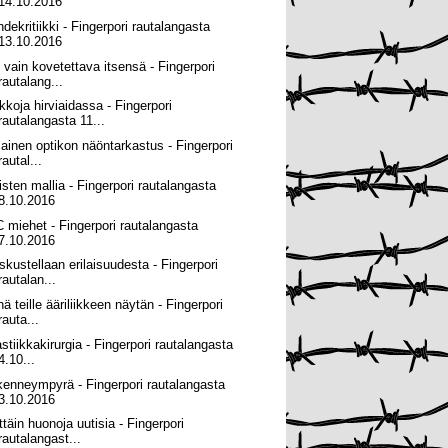
14.10.2016
hdekritiikki - Fingerpori rautalangasta
13.10.2016
 vain kovetettava itsensä - Fingerpori
rautalang...
kkoja hirviaidassa - Fingerpori
rautalangasta 11...
mainen optikon näöntarkastus - Fingerpori
rautal...
isten mallia - Fingerpori rautalangasta
8.10.2016
 miehet - Fingerpori rautalangasta
7.10.2016
skustellaan erilaisuudesta - Fingerpori
rautalan...
ä teille ääriliikkeen näytän - Fingerpori
rauta...
astiikkakirurgia - Fingerpori rautalangasta
4.10...
ikenneympyrä - Fingerpori rautalangasta
3.10.2016
ttäin huonoja uutisia - Fingerpori
rautalangast...