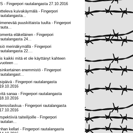
S - Fingerpori rautalangasta 27.10.2016
otteleva kuivakäymälä - Fingerpori
rautalangasta...
imenevää puuskittaista tuulta - Fingerpori
rauta...
omenta eläkeläinen - Fingerpori
rautalangasta 24...
siö merinäkymällä - Fingerpori
rautalangasta 22....
is kaikki mitä et ole käyttänyt kahteen
vuoteen ...
sinkertainen enemmistö - Fingerpori
rautalangast...
sipäivä - Fingerpori rautalangasta
19.10.2016
vitä sanaa - Fingerpori rautalangasta
18.10.2016
tenssilaskua - Fingerpori rautalangasta
17.10.2016
spektiiviä taiteilijoille - Fingerpori
rautalan...
nhan kellari - Fingerpori rautalangasta