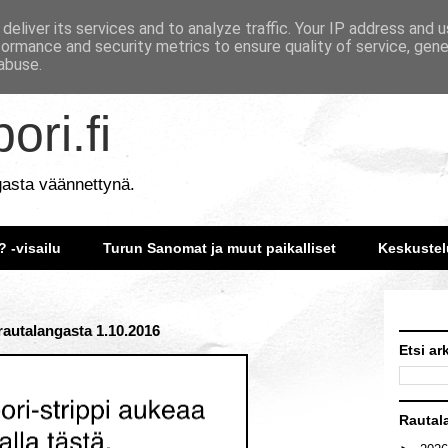
deliver its services and to analyze traffic. Your IP address and 
formance and security metrics to ensure quality of service, gen
abuse.
ori.fi
gasta väännettynä.
? -visailu
Turun Sanomat ja muut paikalliset
Keskustel
 rautalangasta 1.10.2016
Etsi ar
Rautal