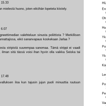
o 15.33
HU
n mielestä huono, joten eiköhän lopeteta kiistely.
Er
Oh
Hu
 6.07
eettimedian valehteluun sinusta poliittista ? Merkillisen
Yk
nnattajissa, eikö sananvapaus koskekaan Jarlaa ?
Po
isesta stripistä suurempaa sanomaa. Tämä strippi ei vaadi
ilman sitä tässä voisi ihan hyvin olla vaikka Seiska tai
Yk
Kä
Le
o 17.48
ivalluksen iloa kun tajusin jujun puoli minuuttia ruutuun
Po
Per
Va