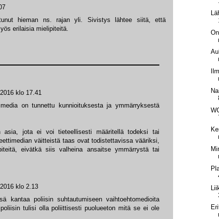
07
Lä
nut hieman ns. rajan yli. Sivistys lähtee siitä, että
ös erilaisia mielipiteitä.
On
Au
Il
Na
 2016 klo 17.41
media on tunnettu kunnioituksesta ja ymmärryksestä
WC
Ke
 asia, jota ei voi tieteellisesti määritellä todeksi tai
ttimedian väitteistä taas ovat todistettavissa vääriksi,
Min
piteitä, eivätkä siis valheina ansaitse ymmärrystä tai
Pl
 2016 klo 2.13
Li
sä kantaa poliisin suhtautumiseen vaihtoehtomedioita
Eri
iisin tulisi olla poliittisesti puolueeton mitä se ei ole