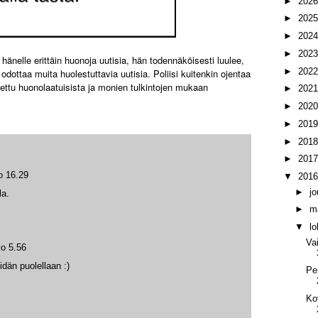
►
202
►
202
►
202
►
202
 hänelle erittäin huonoja uutisia, hän todennäköisesti luulee,
►
202
 odottaa muita huolestuttavia uutisia. Poliisi kuitenkin ojentaa
ettu huonolaatuisista ja monien tulkintojen mukaan
►
202
►
202
►
201
►
201
►
201
o 16.29
▼
201
►
j
la.
►
m
▼
l
Va
lo 5.56
idän puolellaan :)
Pe
Ko