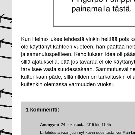
Kun Heimo lukee lehdestä vinkin heittää pois kai
ole käyttänyt kahteen vuoteen, hän päättää he
ja sammutuspeitteen. Kehoituksen idea oli pääs
sillä ajatuksella, että jos tavaraa ei ole käyttän
tarvitsee vastaisuudessakaan. Sammutusvälineis
kuitenkaan päde, sillä niiden on tarkoituskin o
kuitenkin olemassa varmuuden vuoksi.
1 kommentti:
Anonyymi
24. lokakuuta 2016 klo 11.45
Ei lehdestä vaan juuri nyt kovin suositusta KonMari-ki