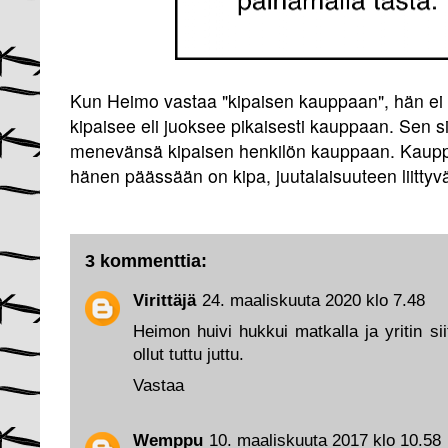
Kun Heimo vastaa "kipaisen kauppaan", hän ei ta
kipaisee eli juoksee pikaisesti kauppaan. Sen si
menevänsä kipaisen henkilön kauppaan. Kaupp
hänen päässään on kipa, juutalaisuuteen liittyv
3 kommenttia:
Virittäjä
24. maaliskuuta 2020 klo 7.48
Heimon huivi hukkui matkalla ja yritin si
ollut tuttu juttu.
Vastaa
Wemppu
10. maaliskuuta 2017 klo 10.58