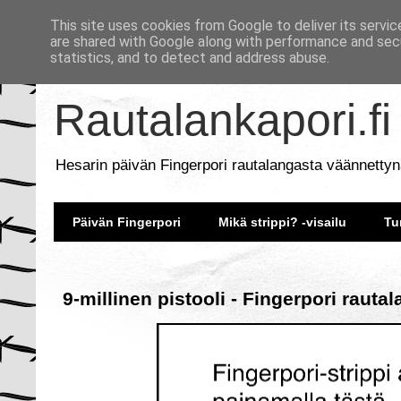
This site uses cookies from Google to deliver its servic
are shared with Google along with performance and secu
statistics, and to detect and address abuse.
Rautalankapori.fi
Hesarin päivän Fingerpori rautalangasta väännettyn
Päivän Fingerpori
Mikä strippi? -visailu
Tu
9-millinen pistooli - Fingerpori rauta