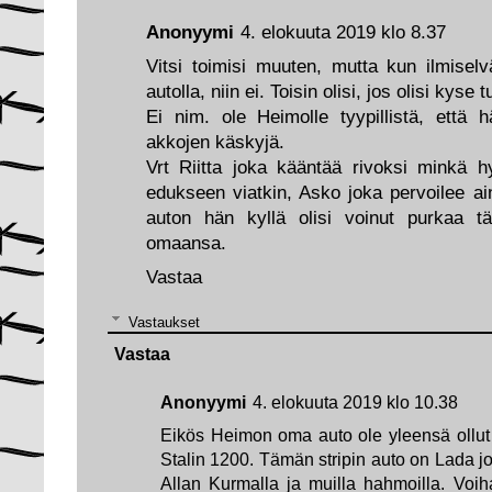
Anonyymi
4. elokuuta 2019 klo 8.37
Vitsi toimisi muuten, mutta kun ilmiselv
autolla, niin ei. Toisin olisi, jos olisi kys
Ei nim. ole Heimolle tyypillistä, että h
akkojen käskyjä.
Vrt Riitta joka kääntää rivoksi minkä 
edukseen viatkin, Asko joka pervoilee a
auton hän kyllä olisi voinut purkaa t
omaansa.
Vastaa
Vastaukset
Vastaa
Anonyymi
4. elokuuta 2019 klo 10.38
Eikös Heimon oma auto ole yleensä ollut
Stalin 1200. Tämän stripin auto on Lada j
Allan Kurmalla ja muilla hahmoilla. Vo