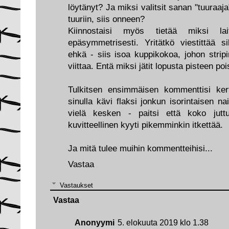
löytänyt? Ja miksi valitsit sanan "tuuraaja
tuuriin, siis onneen?
Kiinnostaisi myös tietää miksi lai
epäsymmetrisesti. Yritätkö viestittää si
ehkä - siis isoa kuppikokoa, johon strip
viittaa. Entä miksi jätit lopusta pisteen poi
Tulkitsen ensimmäisen kommenttisi ker
sinulla kävi flaksi jonkun isorintaisen 
vielä kesken - paitsi että koko jutt
kuvitteellinen kyyti pikemminkin itkettää.
Ja mitä tulee muihin kommentteihisi...
Vastaa
Vastaukset
Vastaa
Anonyymi
5. elokuuta 2019 klo 1.38