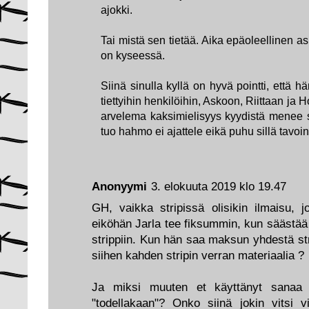
ajokki.
Tai mistä sen tietää. Aika epäoleellinen a
on kyseessä.
Siinä sinulla kyllä on hyvä pointti, että här
tiettyihin henkilöihin, Askoon, Riittaan j
arvelema kaksimielisyys kyydistä menee si
tuo hahmo ei ajattele eikä puhu sillä tavoi
Anonyymi
3. elokuuta 2019 klo 19.47
GH, vaikka stripissä olisikin ilmaisu, jo
eiköhän Jarla tee fiksummin, kun säästää 
strippiin. Kun hän saa maksun yhdestä strip
siihen kahden stripin verran materiaalia ?
Ja miksi muuten et käyttänyt sanaa 
"todellakaan"? Onko siinä jokin vitsi vii