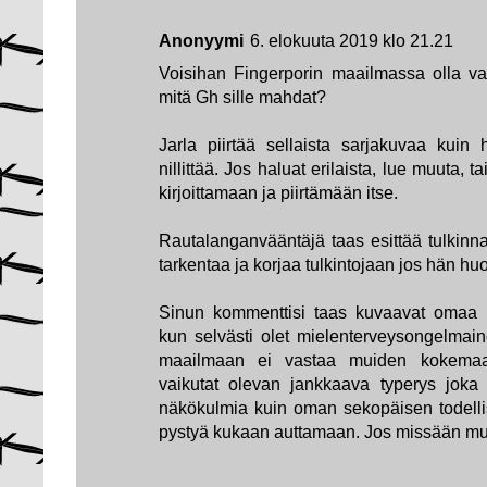
Anonyymi
6. elokuuta 2019 klo 21.21
Voisihan Fingerporin maailmassa olla va
mitä Gh sille mahdat?
Jarla piirtää sellaista sarjakuvaa kuin 
nillittää. Jos haluat erilaista, lue muuta, tai 
kirjoittamaan ja piirtämään itse.
Rautalanganvääntäjä taas esittää tulkinnan
tarkentaa ja korjaa tulkintojaan jos hän 
Sinun kommenttisi taas kuvaavat omaa p
kun selvästi olet mielenterveysongelma
maailmaan ei vastaa muiden kokemaa t
vaikutat olevan jankkaava typerys joka
näkökulmia kuin oman sekopäisen todellisu
pystyä kukaan auttamaan. Jos missään mu