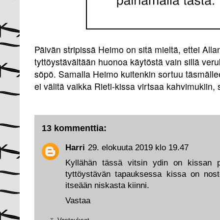
Päivän stripissä Heimo on sitä mieltä, ettei All
tyttöystävältään huonoa käytöstä vain sillä veru
söpö. Samalla Heimo kuitenkin sortuu täsmälle
ei välitä vaikka Rieti-kissa virtsaa kahvimukiin, s
13 kommenttia:
Harri
29. elokuuta 2019 klo 19.47
Kyllähän tässä vitsin ydin on kissan 
tyttöystävän tapauksessa kissa on noste
itseään niskasta kiinni.
Vastaa