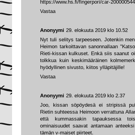
https://www.hs.fi/fingerpori/car-20000054
Vastaa
Anonyymi
29. elokuuta 2019 klo 10.52
Nyt tuli selitys tarpeeseen. Jotenkin meni
Heimon tarkoittavan sanonnallaan "Katsos
Rieti-kissan kulkuset. Enkä siis saanut 
tolkkua kuin keskimääräinen kolmemer
hyödyllinen sivusto, kiitos ylläpitäjille!
Vastaa
Anonyymi
29. elokuuta 2019 klo 2.37
Joo, kissan söpöydesä ei stripissä pu
Rietin suhteessa Heimoon verrattuna Allan
että kummassakin tapauksessa toise
ominaisuudet saavat antamaan anteeksi
tämän v-maiset piirteet.