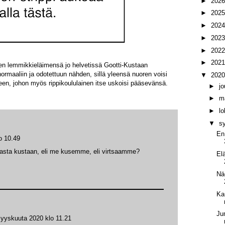
►
202
►
202
►
202
►
202
►
202
►
202
nen lemmikkieläimensä jo helvetissä Gootti-Kustaan
ormaaliin ja odotettuun nähden, sillä yleensä nuoren voisi
▼
202
een, johon myös rippikoululainen itse uskoisi pääsevänsä.
►
j
►
m
►
l
▼
s
En
o 10.49
sanasta kustaan, eli me kusemme, eli virtsaamme?
El
Nä
Ka
Ju
syyskuuta 2020 klo 11.21