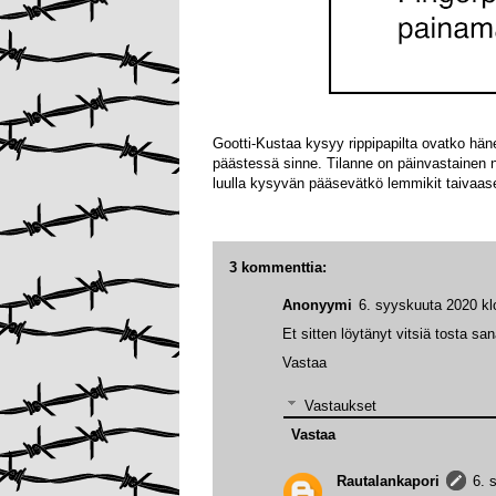
Gootti-Kustaa kysyy rippipapilta ovatko hä
päästessä sinne. Tilanne on päinvastainen n
luulla kysyvän pääsevätkö lemmikit taivaas
3 kommenttia:
Anonyymi
6. syyskuuta 2020 kl
Et sitten löytänyt vitsiä tosta 
Vastaa
Vastaukset
Vastaa
Rautalankapori
6. 