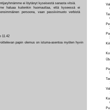
tuntijaryhmämme ei löytänyt kyseisestä sanasta vitsiä.
Va
me haluaa kuitenkin huomauttaa, että kyseessä ei
ensimmäinen persoona, vaan passiivimuoto verbistä
Ta
Pe
Pa
o 11.42
avoittelevan papin olemus on istuma-asentoa myöten hyvin
Kii
Ko
Üb
Pi
Ta
Va
Ka
Pu