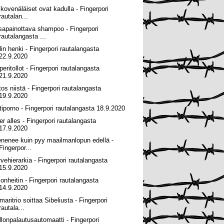
lkovenäläiset ovat kadulla - Fingerpori
rautalan...
sapainottava shampoo - Fingerpori
rautalangasta ...
lin henki - Fingerpori rautalangasta
22.9.2020
peritollot - Fingerpori rautalangasta
21.9.2020
tos niistä - Fingerpori rautalangasta
19.9.2020
tiporno - Fingerpori rautalangasta 18.9.2020
er alles - Fingerpori rautalangasta
17.9.2020
enenee kuin pyy maailmanlopun edellä -
Fingerpor...
rvehierarkia - Fingerpori rautalangasta
15.9.2020
lonheitin - Fingerpori rautalangasta
14.9.2020
maritrio soittaa Sibeliusta - Fingerpori
rautala...
llonpalautusautomaatti - Fingerpori