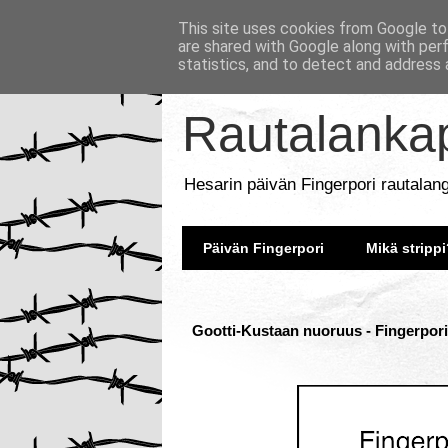
This site uses cookies from Google to 
are shared with Google along with per
statistics, and to detect and address 
Rautalankap
Hesarin päivän Fingerpori rautalan
Päivän Fingerpori
Mikä strippi
Gootti-Kustaan nuoruus - Fingerpori