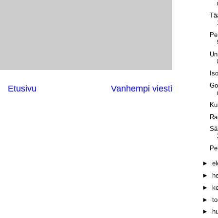
Tä
Pe
Un
Is
Go
Etusivu
Vanhempi viesti
Ku
Ra
Sä
Pe
►
e
►
h
►
k
►
t
►
h