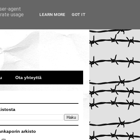
user-agent
erate usage
LEARN MORE
GOT IT
u
Ota yhteyttä
kistosta
ankaporin arkisto