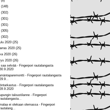
6
(8)
5
(148)
4
(302)
3
(301)
2
(301)
1
(305)
0
(302)
oulu 2020
(25)
arras 2020
(25)
oka 2020
(26)
yys 2020
(26)
 saa selvää - Fingerpori rautalangasta
30.9.2020
ämäntaparemontti - Fingerpori rautalangasta
29.9...
öntarkastus - Fingerpori rautalangasta
28.9.2020
upungin taloustilanne - Fingerpori
rautalangasta...
malaa ei olekaan olemassa - Fingerpori
rautalang...