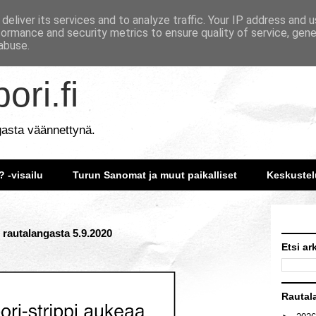
deliver its services and to analyze traffic. Your IP address and 
formance and security metrics to ensure quality of service, gen
abuse.
ori.fi
gasta väännettynä.
? -visailu
Turun Sanomat ja muut paikalliset
Keskustel
 rautalangasta 5.9.2020
Etsi ar
Rautal