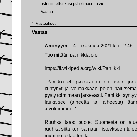
asti niin ettei käsi puhelimeen taivu.
Vastaa
Vastaukset
Vastaa
Anonyymi
14. lokakuuta 2021 klo 12.46
Tuo mitään paniikkia ole.
https://fi.wikipedia.org/wiki/Paniikki
"Paniikki eli pakokauhu on usein jonk
kiihtynyt ja voimakkaan pelon hallitsema
pysty toimimaan järkevästi. Paniikki syntyy 
laukaisee (aiheetta tai aiheesta) ääri
aivotoiminnot."
Ruuhka taas: puolet Suomesta on alue
ruuhka siitä kun samaan risteykseen tulee
mummo rollaattorilla.