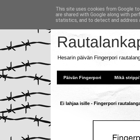
This site uses cookies from Google to 
are shared with Google along with per
statistics, and to detect and address 
Rautalankap
Hesarin päivän Fingerpori rautalan
Päivän Fingerpori
Mikä strippi
Ei lahjaa isille - Fingerpori rautalan