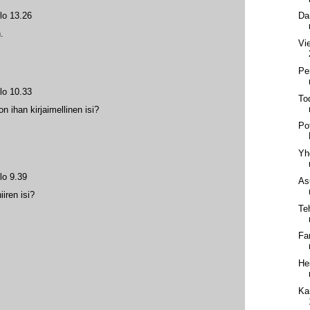
lo 13.26
Da
.
Vi
Pe
lo 10.33
To
on ihan kirjaimellinen isi?
Po
Yh
lo 9.39
As
iiren isi?
Te
Fa
He
Ka