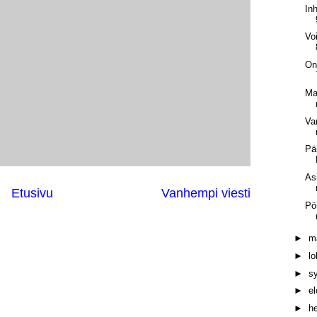
In
Vo
On
Ma
Va
Pä
As
Etusivu
Vanhempi viesti
Pö
►
m
►
l
►
s
►
e
►
h