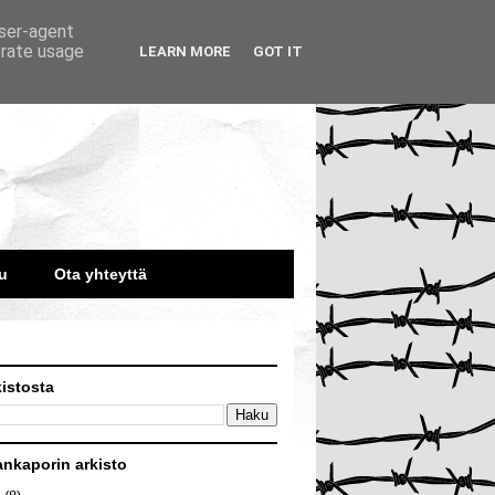
user-agent
erate usage
LEARN MORE
GOT IT
u
Ota yhteyttä
kistosta
ankaporin arkisto