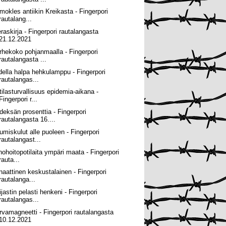
mokles antiikin Kreikasta - Fingerpori
rautalang...
eraskirja - Fingerpori rautalangasta
21.12.2021
rhekoko pohjanmaalla - Fingerpori
rautalangasta ...
della halpa hehkulamppu - Fingerpori
rautalangas...
tilasturvallisuus epidemia-aikana -
Fingerpori r...
deksän prosenttia - Fingerpori
rautalangasta 16....
umiskulut alle puoleen - Fingerpori
rautalangast...
hohoitopotilaita ympäri maata - Fingerpori
rauta...
naattinen keskustalainen - Fingerpori
rautalanga...
ijastin pelasti henkeni - Fingerpori
rautalangas...
rvamagneetti - Fingerpori rautalangasta
10.12.2021