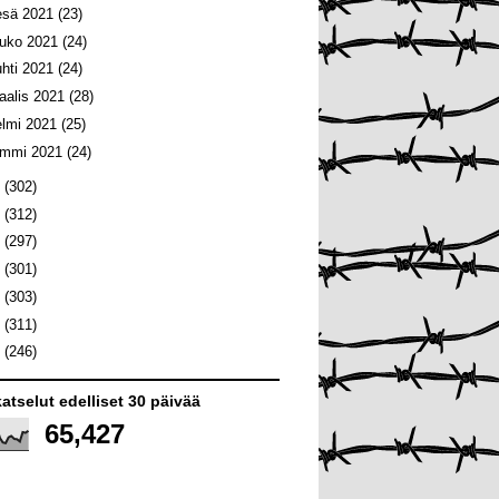
esä 2021
(23)
ouko 2021
(24)
uhti 2021
(24)
aalis 2021
(28)
elmi 2021
(25)
ammi 2021
(24)
0
(302)
9
(312)
8
(297)
7
(301)
6
(303)
5
(311)
4
(246)
atselut edelliset 30 päivää
65,427