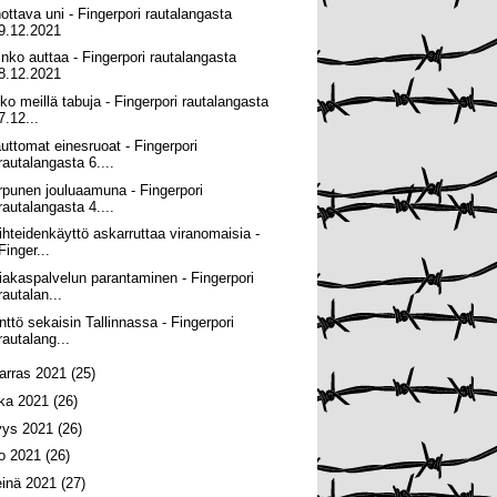
hottava uni - Fingerpori rautalangasta
9.12.2021
inko auttaa - Fingerpori rautalangasta
8.12.2021
ko meillä tabuja - Fingerpori rautalangasta
7.12...
uttomat einesruoat - Fingerpori
rautalangasta 6....
rpunen jouluaamuna - Fingerpori
rautalangasta 4....
ihteidenkäyttö askarruttaa viranomaisia -
Finger...
iakaspalvelun parantaminen - Fingerpori
rautalan...
nttö sekaisin Tallinnassa - Fingerpori
rautalang...
arras 2021
(25)
oka 2021
(26)
yys 2021
(26)
lo 2021
(26)
einä 2021
(27)