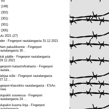
6
(8)
5
(148)
4
(302)
3
(301)
2
(301)
1
(305)
oulu 2021
(27)
nder - Fingerpori rautalangasta 31.12.2021
hien paluuliikenne - Fingerpori
rautalangasta 30...
tkät päälle - Fingerpori rautalangasta
29.12.2021
ngerporin katastrofirahasto - Fingerpori
rautala...
lahjaa isille - Fingerpori rautalangasta
27.12....
ngerpori-klassikko rautalangasta - ESAn
mies
ulupukki soseessa - Fingerpori
rautalangasta 24....
ulupukin kuuma linja - Fingerpori
rautalangasta ...