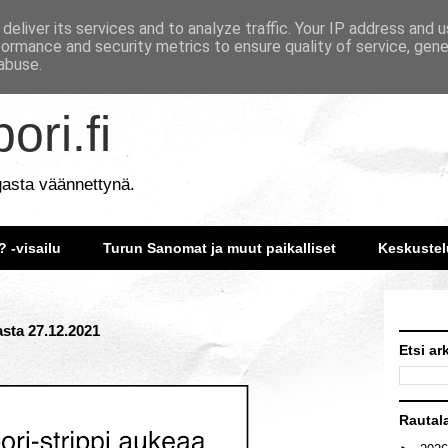
deliver its services and to analyze traffic. Your IP address and 
formance and security metrics to ensure quality of service, gen
abuse.
ori.fi
gasta väännettynä.
? -visailu
Turun Sanomat ja muut paikalliset
Keskustel
gasta 27.12.2021
Etsi ar
Rautal