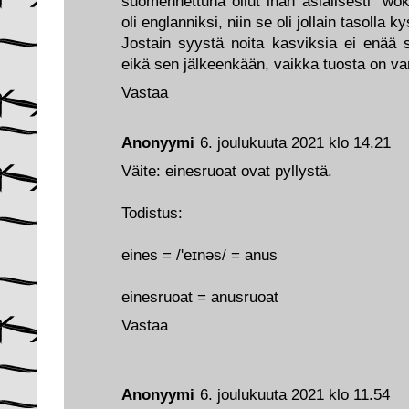
suomennettuna ollut ihan asiallsesti "wo
oli englanniksi, niin se oli jollain tasolla
Jostain syystä noita kasviksia ei enää s
eikä sen jälkeenkään, vaikka tuosta on v
Vastaa
Anonyymi
6. joulukuuta 2021 klo 14.21
Väite: einesruoat ovat pyllystä.
Todistus:
eines = /'eɪnəs/ = anus
einesruoat = anusruoat
Vastaa
Anonyymi
6. joulukuuta 2021 klo 11.54