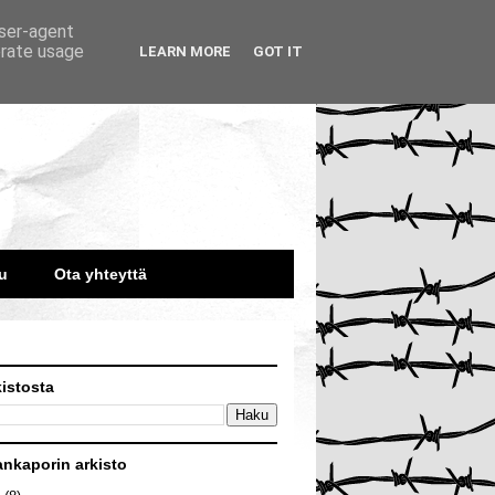
user-agent
erate usage
LEARN MORE
GOT IT
u
Ota yhteyttä
kistosta
ankaporin arkisto