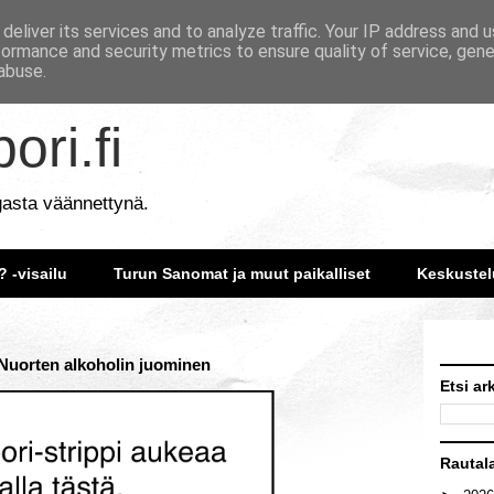
deliver its services and to analyze traffic. Your IP address and 
formance and security metrics to ensure quality of service, gen
abuse.
ori.fi
gasta väännettynä.
? -visailu
Turun Sanomat ja muut paikalliset
Keskustel
 Nuorten alkoholin juominen
Etsi ar
Rautal