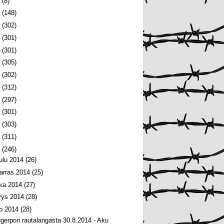
6
(8)
5
(148)
4
(302)
3
(301)
2
(301)
1
(305)
0
(302)
9
(312)
8
(297)
7
(301)
6
(303)
5
(311)
4
(246)
oulu 2014
(26)
arras 2014
(25)
oka 2014
(27)
yys 2014
(28)
lo 2014
(28)
ngerpori rautalangasta 30.8.2014 - Aku