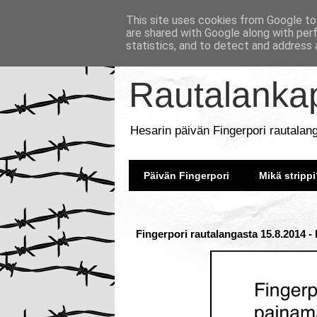
This site uses cookies from Google to 
are shared with Google along with per
statistics, and to detect and address 
Rautalankap
Hesarin päivän Fingerpori rautalan
Päivän Fingerpori
Mikä strippi
Fingerpori rautalangasta 15.8.2014 -