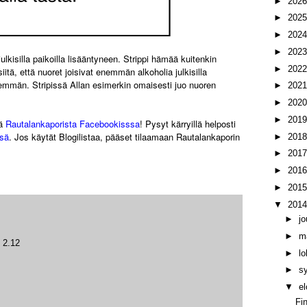
►
202
►
202
►
202
►
202
ulkisilla paikoilla lisääntyneen. Strippi hämää kuitenkin
►
202
siitä, että nuoret joisivat enemmän alkoholia julkisilla
nemmän. Stripissä Allan esimerkin omaisesti juo nuoren
►
202
►
202
►
201
lä
Rautalankaporista Facebookisssa
! Pysyt kärryillä helposti
ssä
. Jos käytät Blogilistaa, pääset tilaamaan Rautalankaporin
►
201
►
201
►
201
►
201
▼
201
►
j
►
m
 2.12
►
l
►
s
▼
e
Fi