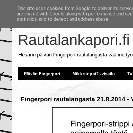
This site uses cookies from Google to deliver its servic
are shared with Google along with performance and secu
statistics, and to detect and address abuse.
Rautalankapori.fi
Hesarin päivän Fingerpori rautalangasta väännettyn
Päivän Fingerpori
Mikä strippi? -visailu
Tu
Fingerpori rautalangasta 21.8.2014 - 