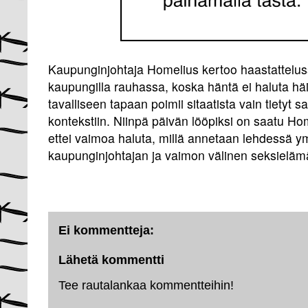
Kaupunginjohtaja Homelius kertoo haastattelu
kaupungilla rauhassa, koska häntä ei haluta häir
tavalliseen tapaan poimii sitaatista vain tietyt s
kontekstiin. Niinpä päivän lööpiksi on saatu Ho
ettei vaimoa haluta, millä annetaan lehdessä y
kaupunginjohtajan ja vaimon välinen seksielämä
Ei kommentteja:
Lähetä kommentti
Tee rautalankaa kommentteihin!