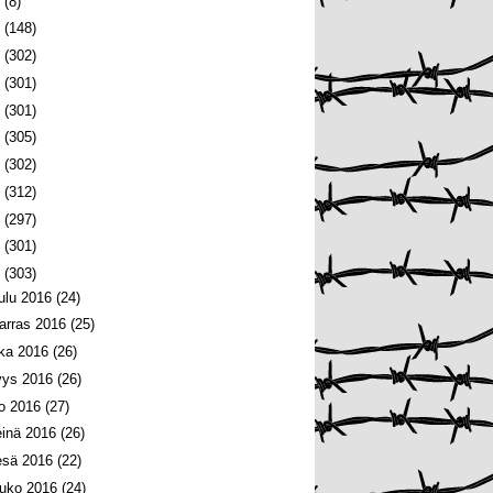
6
(8)
5
(148)
4
(302)
3
(301)
2
(301)
1
(305)
0
(302)
9
(312)
8
(297)
7
(301)
6
(303)
oulu 2016
(24)
arras 2016
(25)
oka 2016
(26)
yys 2016
(26)
lo 2016
(27)
einä 2016
(26)
esä 2016
(22)
ouko 2016
(24)