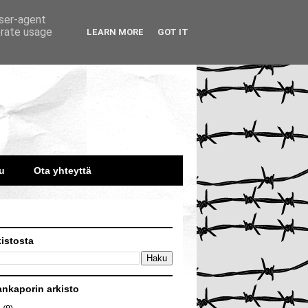
user-agent
erate usage
LEARN MORE
GOT IT
u
Ota yhteyttä
kistosta
ankaporin arkisto