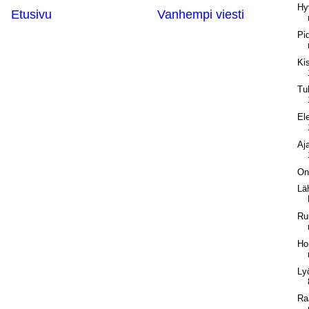
Hy
Etusivu
Vanhempi viesti
Pi
Ki
Tu
El
Aj
On
Läh
Ru
Ho
Ly
Ra