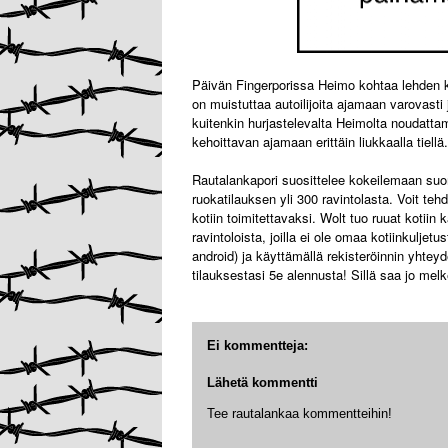
Päivän Fingerporissa Heimo kohtaa lehden k
on muistuttaa autoilijoita ajamaan varovast
kuitenkin hurjastelevalta Heimolta noudattam
kehoittavan ajamaan erittäin liukkaalla tiellä.
Rautalankapori suosittelee kokeilemaan su
ruokatilauksen yli 300 ravintolasta. Voit tehd
kotiin toimitettavaksi. Wolt tuo ruuat kotiin
ravintoloista, joilla ei ole omaa kotiinkuljet
android) ja käyttämällä rekisteröinnin yhte
tilauksestasi 5e alennusta! Sillä saa jo melk
Ei kommentteja:
Lähetä kommentti
Tee rautalankaa kommentteihin!