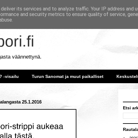
deliver its services and to analyze traffic. Your IP address and 
formance and security metrics to ensure quality of service, gen
abuse.
ori.fi
gasta väännettynä.
? -visailu
Turun Sanomat ja muut paikalliset
Keskustel
utalangasta 25.1.2016
Etsi ar
Rautal