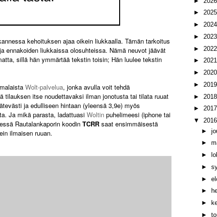
►
202
►
202
►
202
►
202
annessa kehoituksen ajaa oikein liukkaalla. Tämän tarkoitus
►
202
i ja ennakoiden liukkaissa olosuhteissa. Nämä neuvot jäävät
atta, sillä hän ymmärtää tekstin toisin; Hän luulee tekstin
►
202
►
202
►
201
omalaista
Wolt-palvelua
, jonka avulla voit tehdä
ä tilauksen itse noudettavaksi ilman jonotusta tai tilata ruuat
►
201
 kätevästi ja edulliseen hintaan (yleensä 3,9e) myös
►
201
usta. Ja mikä parasta, ladattuasi
Woltin
puhelimeesi (iphone tai
▼
201
ydessä Rautalankaporin koodin
TCRR
saat ensimmäisestä
►
j
ein ilmaisen ruuan.
►
m
►
l
►
s
►
e
►
h
►
k
►
t