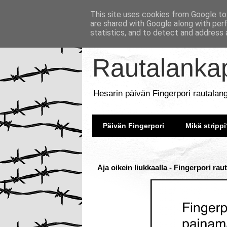
This site uses cookies from Google to 
are shared with Google along with per
statistics, and to detect and address 
Rautalankap
Hesarin päivän Fingerpori rautalan
Päivän Fingerpori
Mikä strippi
Aja oikein liukkaalla - Fingerpori ra