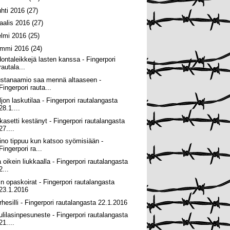
uhti 2016
(27)
aalis 2016
(27)
elmi 2016
(25)
ammi 2016
(24)
dontaleikkejä lasten kanssa - Fingerpori
rautala...
stanaamio saa mennä altaaseen -
Fingerpori rauta...
ljon laskutilaa - Fingerpori rautalangasta
28.1....
 kasetti kestänyt - Fingerpori rautalangasta
27....
ino tippuu kun katsoo syömisiään -
Fingerpori ra...
a oikein liukkaalla - Fingerpori rautalangasta
2...
in opaskoirat - Fingerpori rautalangasta
23.1.2016
rhesilli - Fingerpori rautalangasta 22.1.2016
ulilasinpesuneste - Fingerpori rautalangasta
21....