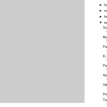
►
h
►
m
►
h
▼
t
Si
Mu
Pa
Ei
Pa
Aj
Va
Pe
Tu