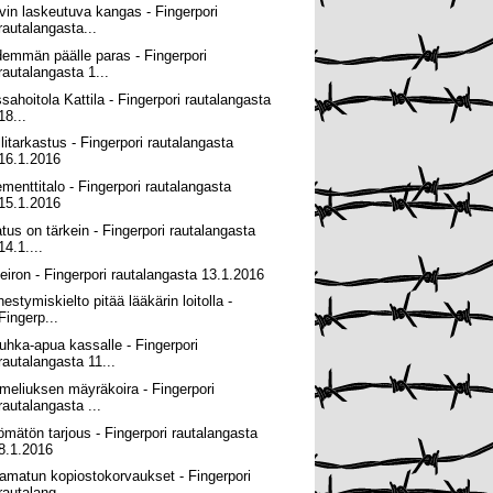
vin laskeutuva kangas - Fingerpori
rautalangasta...
demmän päälle paras - Fingerpori
rautalangasta 1...
ssahoitola Kattila - Fingerpori rautalangasta
18...
llitarkastus - Fingerpori rautalangasta
16.1.2016
ementtitalo - Fingerpori rautalangasta
15.1.2016
atus on tärkein - Fingerpori rautalangasta
14.1....
eiron - Fingerpori rautalangasta 13.1.2016
estymiskielto pitää lääkärin loitolla -
Fingerp...
uhka-apua kassalle - Fingerpori
rautalangasta 11...
meliuksen mäyräkoira - Fingerpori
rautalangasta ...
ömätön tarjous - Fingerpori rautalangasta
8.1.2016
amatun kopiostokorvaukset - Fingerpori
rautalang...