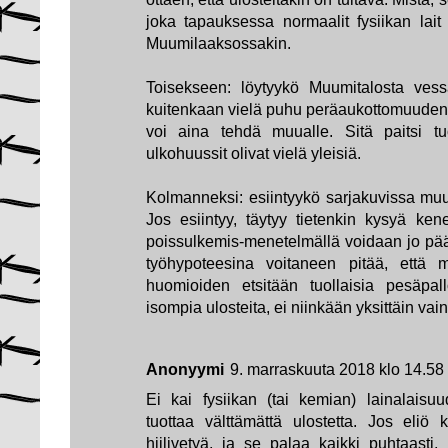
joka tapauksessa normaalit fysiikan lait
Muumilaaksossakin.
Toisekseen: löytyykö Muumitalosta ves
kuitenkaan vielä puhu peräaukottomuuden 
voi aina tehdä muualle. Sitä paitsi tu
ulkohuussit olivat vielä yleisiä.
Kolmanneksi: esiintyykö sarjakuvissa muut
Jos esiintyy, täytyy tietenkin kysyä ken
poissulkemis-menetelmällä voidaan jo pääs
työhypoteesina voitaneen pitää, että 
huomioiden etsitään tuollaisia pesäpa
isompia ulosteita, ei niinkään yksittäin vai
Anonyymi
9. marraskuuta 2018 klo 14.58
Ei kai fysiikan (tai kemian) lainalaisu
tuottaa välttämättä ulostetta. Jos eliö
hiilivetyä, ja se palaa kaikki puhtaasti,