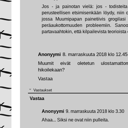
Jos - ja painotan vielä: jos - todistei
perusteellisen etsimisenkään löydy, niin 
jossa Muumipapan painetiivis grogilasi
peräaukottomuuden probleemiin. Sano
partavaahtokin, että kilpailevista teorioista
Anonyymi
8. marraskuuta 2018 klo 12.45
Muumit eivät oletetun ulostamattom
hikoilekaan?
Vastaa
Vastaukset
Vastaa
Anonyymi
9. marraskuuta 2018 klo 3.30
Ahaa... Siksi ne ovat niin pulleita.