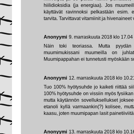
hiilidioksidia (ja energiaa). Jos muume
käyttävät ravinnoksi pelkastään esim. 
tarvita. Tarvittavat vitamiinit ja hivenaineet
Anonyymi
9. marraskuuta 2018 klo 17.04
Näin toki teoriassa. Mutta pyydän
muumimukissani muumeilla on juhlat
Muumipappahan ei tunnetusti myöskään sul
Anonyymi
12. marraskuuta 2018 klo 10.2
Tuo 100% hyötysuhde jo kaiketi riittää sii
100% hyötysuhde on vissiin myös fysiika
mutta käytännön sovelluksellukset jokseen
etanoli kyllä varmaankin(?) kolisee, mut
kaasu, joten muumipapan lasit painetiiviitä
Anonyymi
13. marraskuuta 2018 klo 10.1