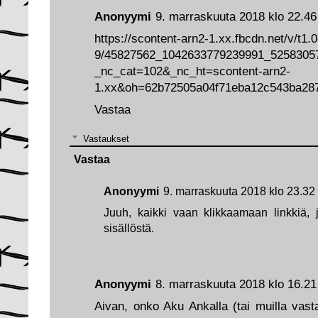
Anonyymi
9. marraskuuta 2018 klo 22.46
https://scontent-arn2-1.xx.fbcdn.net/v/t1.0
9/45827562_1042633779239991_5258305
_nc_cat=102&_nc_ht=scontent-arn2-
1.xx&oh=62b72505a04f71eba12c543ba2
Vastaa
Vastaukset
Vastaa
Anonyymi
9. marraskuuta 2018 klo 23.32
Juuh, kaikki vaan klikkaamaan linkkiä, 
sisällöstä.
Anonyymi
8. marraskuuta 2018 klo 16.21
Aivan, onko Aku Ankalla (tai muilla vast