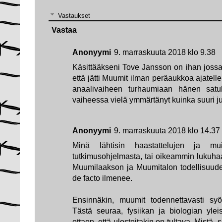
Vastaukset
Vastaa
Anonyymi
9. marraskuuta 2018 klo 9.38
Käsittääkseni Tove Jansson on ihan jossa
että jätti Muumit ilman peräaukkoa ajatellen
anaalivaiheen turhaumiaan hänen satuh
vaiheessa vielä ymmärtänyt kuinka suuri jut
Anonyymi
9. marraskuuta 2018 klo 14.37
Minä lähtisin haastattelujen ja muis
tutkimusohjelmasta, tai oikeammin lukuha
Muumilaakson ja Muumitalon todellisuude
de facto ilmenee.
Ensinnäkin, muumit todennettavasti syö
Tästä seuraa, fysiikan ja biologian yle
ottaen, että ulosteitakin on tultava. Mistä,