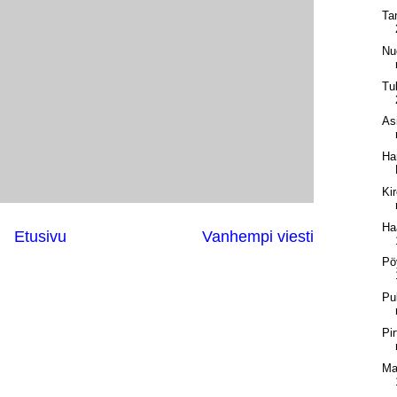
Ta
Nuo
Tu
Asi
Ha
Ki
Ha
Etusivu
Vanhempi viesti
Pö
Pu
Pir
Ma