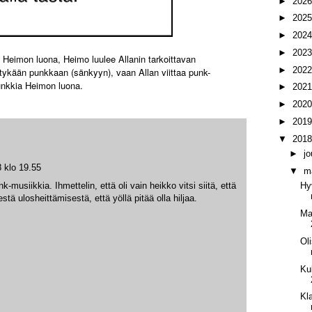
►
202
►
202
►
202
►
202
 Heimon luona, Heimo luulee Allanin tarkoittavan
►
202
tykään punkkaan (sänkyyn), vaan Allan viittaa punk-
unkkia Heimon luona.
►
202
►
202
►
201
▼
201
►
j
 klo 19.55
▼
m
nk-musiikkia. Ihmettelin, että oli vain heikko vitsi siitä, että
Hy
stä ulosheittämisestä, että yöllä pitää olla hiljaa.
Ma
Ol
Ku
Kl