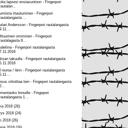
joita lapsesi ensiasuntoon - Fingerpori
rautalan...
umiista irtautuminen - Fingerpori
rautalangasta ...
utari Andersson - Fingerpori rautalangasta
9.11....
lttuurinen omiminen - Fingerpori
rautalagasta 8....
udeliina - Fingerpori rautalangasta
7.11.2018
ksan takuulla - Fingerpori rautalangasta
6.11.2018
0 euroa / lärvi - Fingerpori rautalangasta
5.11....
esus viitoittaa tien - Fingepori rautalangasta
2...
ementanko linnuille - Fingepori
rautalangasta 1....
oka 2018
(26)
yys 2018
(24)
lo 2018
(26)
einä 2018
(26)