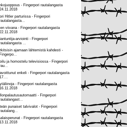
nkojuoppous - Fingerpori rautalangasta
24.11.2018
ri Hitler parturissa - Fingerpori
rautalangasta...
len viivana - Fingerpori rautalangasta
22.11.2018
antuntija-arviointi - Fingerpori
rautalangasta ...
rkitsisin ajamaan lähtemistä kahdesti -
Fingerpo...
roilu ja homostelu televisiossa - Fingerpori
rau...
avoittunut enkeli - Fingerpori rautalangasta
17....
ytäliinoja - Fingerpori rautalangasta
16.11.2018
llonpalautusautomaatti - Fingerpori
rautalangast...
teän punaiset talvivalot - Fingerpori
rautalang...
alaisperunat - Fingerpori rautalangasta
13.11.2018