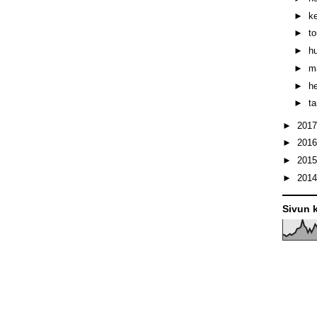
►
k
►
t
►
h
►
m
►
h
►
t
►
201
►
201
►
201
►
201
Sivun k