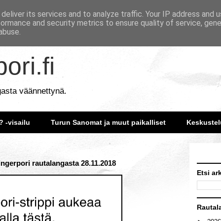
deliver its services and to analyze traffic. Your IP address and 
formance and security metrics to ensure quality of service, gen
abuse.
ori.fi
gasta väännettynä.
? -visailu
Turun Sanomat ja muut paikalliset
Keskustel
Fingerpori rautalangasta 28.11.2018
Etsi ar
Rautal