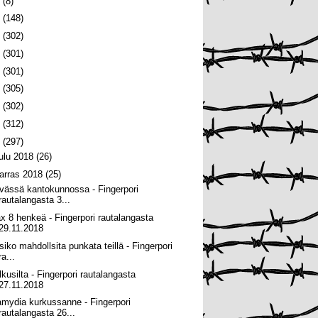
6
(8)
5
(148)
4
(302)
3
(301)
2
(301)
1
(305)
0
(302)
9
(312)
8
(297)
oulu 2018
(26)
arras 2018
(25)
vässä kantokunnossa - Fingerpori
rautalangasta 3...
x 8 henkeä - Fingerpori rautalangasta
29.11.2018
isiko mahdollsita punkata teillä - Fingerpori
ra...
lkusilta - Fingerpori rautalangasta
27.11.2018
amydia kurkussanne - Fingerpori
rautalangasta 26...