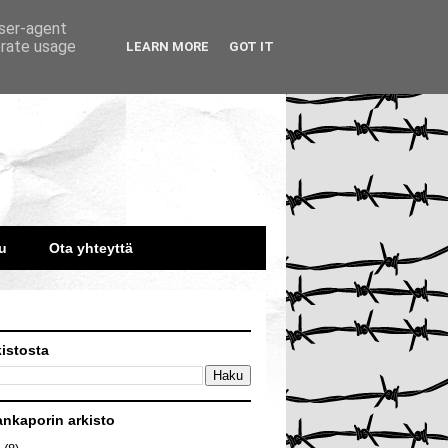
user-agent
erate usage
LEARN MORE
GOT IT
u
Ota yhteyttä
kistosta
ankaporin arkisto