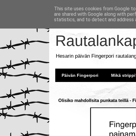
This site uses cookies from Google to 
are shared with Google along with per
statistics, and to detect and address 
Rautalankap
Hesarin päivän Fingerpori rautalan
Päivän Fingerpori
Mikä strippi
Olisiko mahdollsita punkata teillä - 