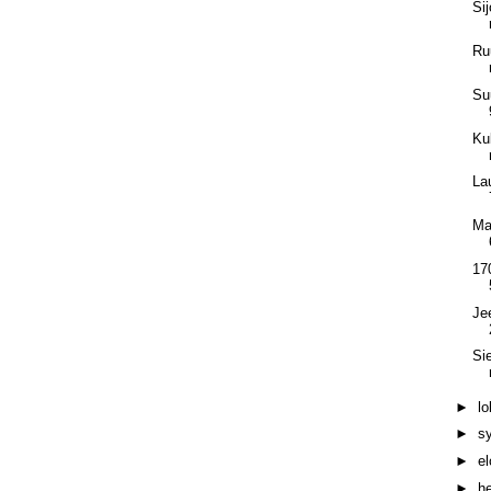
Si
Ru
Su
Ku
La
Ma
17
Je
Si
►
l
►
s
►
e
►
h