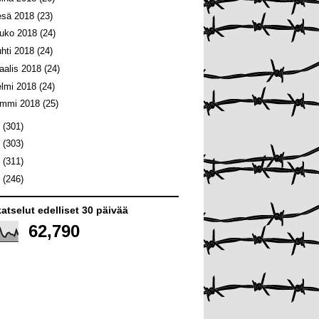
esä 2018
(23)
ouko 2018
(24)
uhti 2018
(24)
aalis 2018
(24)
elmi 2018
(24)
ammi 2018
(25)
7
(301)
6
(303)
5
(311)
4
(246)
atselut edelliset 30 päivää
62,790