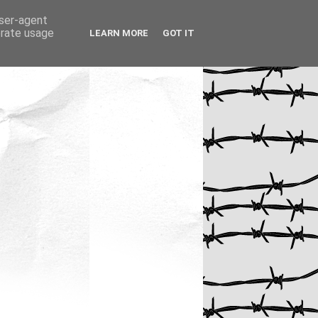
user-agent
erate usage
LEARN MORE
GOT IT