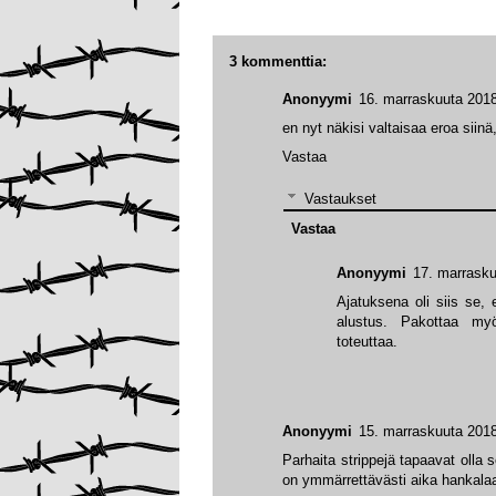
3 kommenttia:
Anonyymi
16. marraskuuta 2018
en nyt näkisi valtaisaa eroa siin
Vastaa
Vastaukset
Vastaa
Anonyymi
17. marrasku
Ajatuksena oli siis se, 
alustus. Pakottaa my
toteuttaa.
Anonyymi
15. marraskuuta 2018
Parhaita strippejä tapaavat olla s
on ymmärrettävästi aika hankalaa,