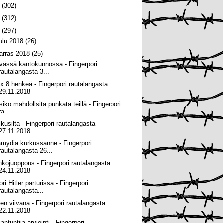
0
(302)
9
(312)
8
(297)
oulu 2018
(26)
arras 2018
(25)
vässä kantokunnossa - Fingerpori
rautalangasta 3...
x 8 henkeä - Fingerpori rautalangasta
29.11.2018
isiko mahdollsita punkata teillä - Fingerpori
ra...
lkusilta - Fingerpori rautalangasta
27.11.2018
amydia kurkussanne - Fingerpori
rautalangasta 26...
nkojuoppous - Fingerpori rautalangasta
24.11.2018
ri Hitler parturissa - Fingerpori
rautalangasta...
len viivana - Fingerpori rautalangasta
22.11.2018
antuntija-arviointi - Fingerpori