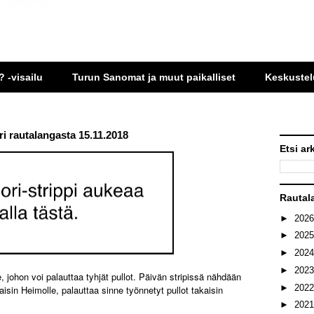
? -visailu
Turun Sanomat ja muut paikalliset
Keskustel
i rautalangasta 15.11.2018
Etsi ar
Rautal
►
202
►
202
►
202
►
202
e, johon voi palauttaa tyhjät pullot. Päivän stripissä nähdään
►
202
aisin Heimolle, palauttaa sinne työnnetyt pullot takaisin
►
202