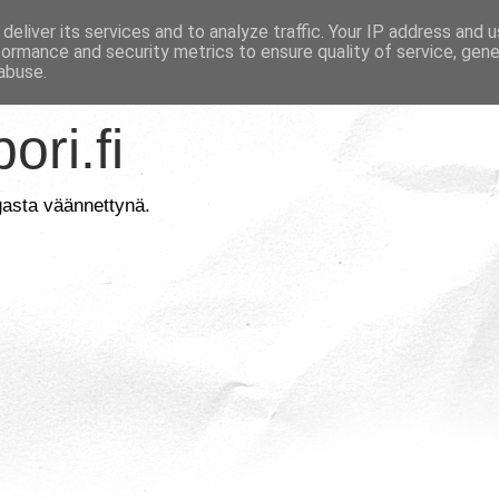
deliver its services and to analyze traffic. Your IP address and 
formance and security metrics to ensure quality of service, gen
abuse.
ori.fi
gasta väännettynä.