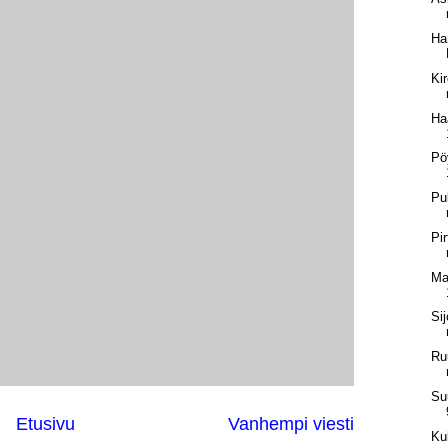
Ha
Ki
Ha
Pö
Pu
Pir
Ma
Si
Ru
Su
Etusivu
Vanhempi viesti
Ku