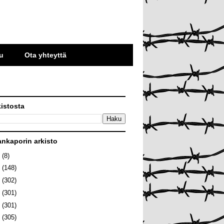
u
Ota yhteyttä
kistosta
ankaporin arkisto
6
(8)
5
(148)
4
(302)
3
(301)
2
(301)
1
(305)