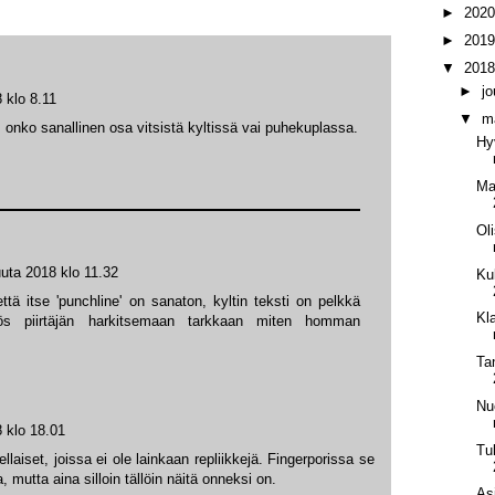
►
202
►
201
▼
201
►
j
 klo 8.11
▼
m
ä, onko sanallinen osa vitsistä kyltissä vai puhekuplassa.
Hy
Ma
Ol
uta 2018 klo 11.32
Ku
että itse 'punchline' on sanaton, kyltin teksti on pelkkä
Kl
ös piirtäjän harkitsemaan tarkkaan miten homman
Ta
Nuo
 klo 18.01
Tu
ellaiset, joissa ei ole lainkaan repliikkejä. Fingerporissa se
 mutta aina silloin tällöin näitä onneksi on.
Asi