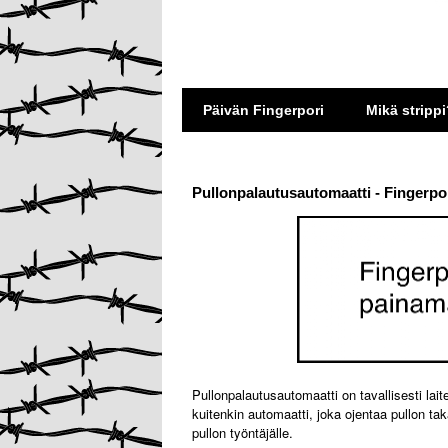
Päivän Fingerpori
Mikä strippi
Pullonpalautusautomaatti - Fingerpor
Pullonpalautusautomaatti on tavallisesti lait
kuitenkin automaatti, joka ojentaa pullon tak
pullon työntäjälle.