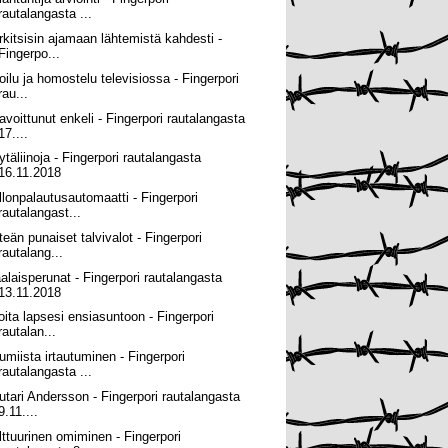
rautalangasta ...
rkitsisin ajamaan lähtemistä kahdesti -
Fingerpo...
roilu ja homostelu televisiossa - Fingerpori
rau...
avoittunut enkeli - Fingerpori rautalangasta
17....
ytäliinoja - Fingerpori rautalangasta
16.11.2018
llonpalautusautomaatti - Fingerpori
rautalangast...
teän punaiset talvivalot - Fingerpori
rautalang...
alaisperunat - Fingerpori rautalangasta
13.11.2018
joita lapsesi ensiasuntoon - Fingerpori
rautalan...
umiista irtautuminen - Fingerpori
rautalangasta ...
utari Andersson - Fingerpori rautalangasta
9.11....
lttuurinen omiminen - Fingerpori