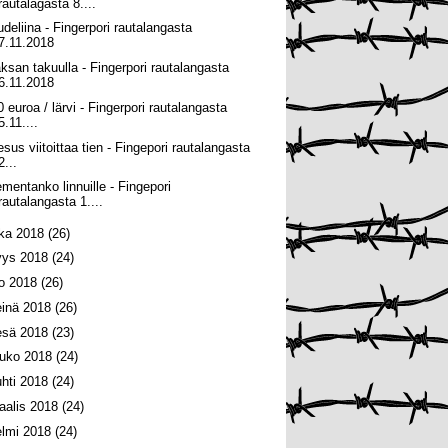
rautalagasta 8....
udeliina - Fingerpori rautalangasta
7.11.2018
ksan takuulla - Fingerpori rautalangasta
6.11.2018
0 euroa / lärvi - Fingerpori rautalangasta
5.11....
esus viitoittaa tien - Fingepori rautalangasta
2...
ementanko linnuille - Fingepori
rautalangasta 1....
oka 2018
(26)
yys 2018
(24)
lo 2018
(26)
einä 2018
(26)
esä 2018
(23)
ouko 2018
(24)
uhti 2018
(24)
aalis 2018
(24)
elmi 2018
(24)