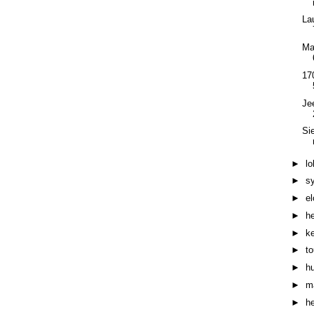
La
Ma
17
Je
Si
►
l
►
s
►
e
►
h
►
k
►
t
►
h
►
m
►
h