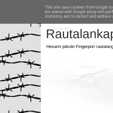
This site uses cookies from Google to 
are shared with Google along with per
statistics, and to detect and address 
Rautalankap
Hesarin päivän Fingerpori rautalan