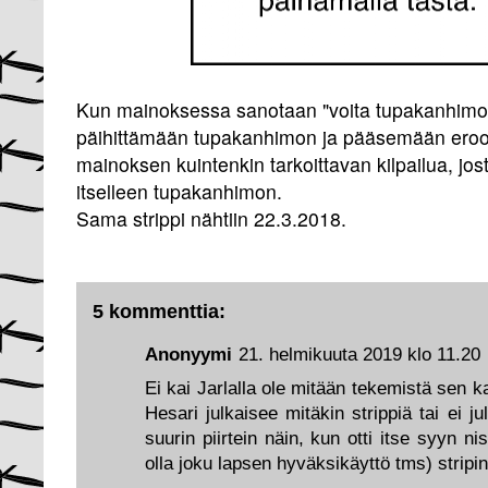
Kun mainoksessa sanotaan "voita tupakanhimo",
päihittämään tupakanhimon ja pääsemään eroo
mainoksen kuintenkin tarkoittavan kilpailua, jost
itselleen tupakanhimon.
Sama strippi nähtiin 22.3.2018.
5 kommenttia:
Anonyymi
21. helmikuuta 2019 klo 11.20
Ei kai Jarlalla ole mitään tekemistä sen 
Hesari julkaisee mitäkin strippiä tai ei ju
suurin piirtein näin, kun otti itse syyn ni
olla joku lapsen hyväksikäyttö tms) stripi