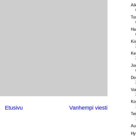
Ai
To
Ha
Ki
Ke
Jo
Do
Vo
Ko
Etusivu
Vanhempi viesti
Te
Au
Hy