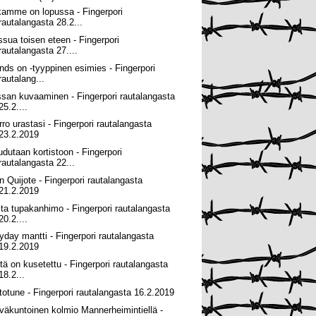
kamme on lopussa - Fingerpori
rautalangasta 28.2...
ssua toisen eteen - Fingerpori
rautalangasta 27....
nds on -tyyppinen esimies - Fingerpori
rautalang...
ssan kuvaaminen - Fingerpori rautalangasta
25.2....
rro urastasi - Fingerpori rautalangasta
23.2.2019
udutaan kortistoon - Fingerpori
rautalangasta 22...
n Quijote - Fingerpori rautalangasta
21.2.2019
ita tupakanhimo - Fingerpori rautalangasta
20.2....
yday mantti - Fingerpori rautalangasta
19.2.2019
itä on kusetettu - Fingerpori rautalangasta
18.2...
totune - Fingerpori rautalangasta 16.2.2019
väkuntoinen kolmio Mannerheimintiellä -