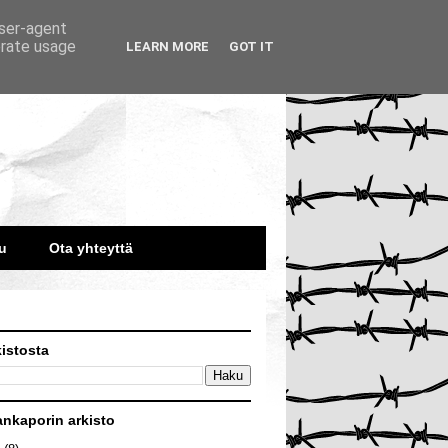
user-agent
erate usage
LEARN MORE
GOT IT
u
Ota yhteyttä
kistosta
ankaporin arkisto