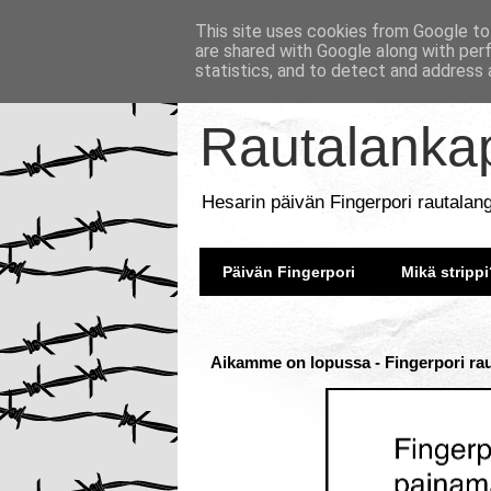
This site uses cookies from Google to 
are shared with Google along with per
statistics, and to detect and address 
Rautalankap
Hesarin päivän Fingerpori rautalan
Päivän Fingerpori
Mikä strippi
Aikamme on lopussa - Fingerpori rau