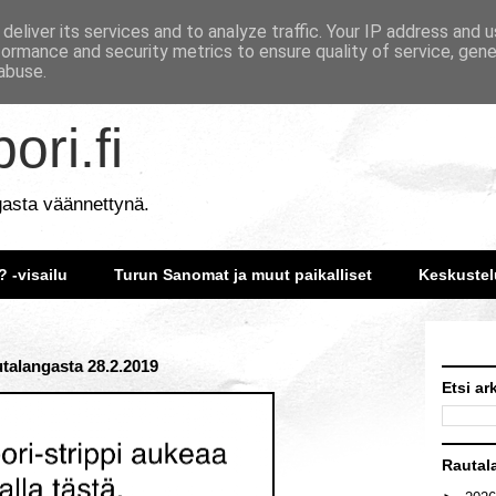
deliver its services and to analyze traffic. Your IP address and 
formance and security metrics to ensure quality of service, gen
abuse.
ori.fi
gasta väännettynä.
? -visailu
Turun Sanomat ja muut paikalliset
Keskustel
talangasta 28.2.2019
Etsi ar
Rautal