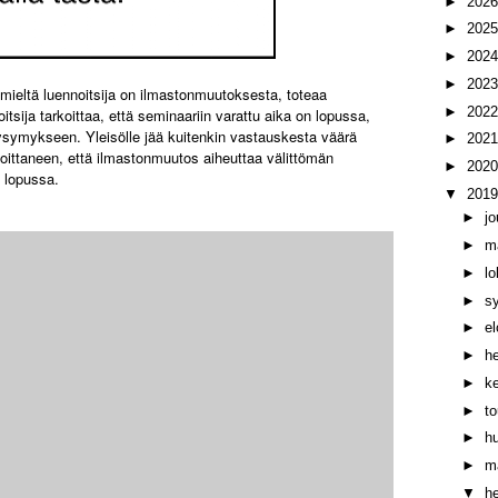
►
202
►
202
►
202
►
202
ieltä luennoitsija on ilmastonmuutoksesta, toteaa
►
202
itsija tarkoittaa, että seminaariin varattu aika on lopussa,
ymykseen. Yleisölle jää kuitenkin vastauskesta väärä
►
202
rkoittaneen, että ilmastonmuutos aiheuttaa välittömän
►
202
 lopussa.
▼
201
►
j
►
m
►
l
►
s
►
e
►
h
►
k
►
t
►
h
►
m
▼
h