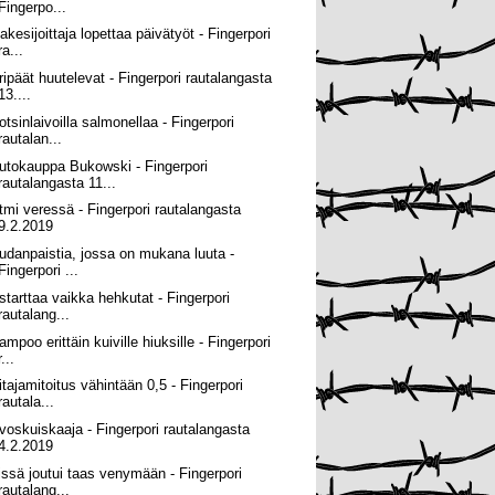
Fingerpo...
akesijoittaja lopettaa päivätyöt - Fingerpori
ra...
ripäät huutelevat - Fingerpori rautalangasta
13....
otsinlaivoilla salmonellaa - Fingerpori
rautalan...
utokauppa Bukowski - Fingerpori
rautalangasta 11...
tmi veressä - Fingerpori rautalangasta
9.2.2019
udanpaistia, jossa on mukana luuta -
Fingerpori ...
 starttaa vaikka hehkutat - Fingerpori
rautalang...
mpoo erittäin kuiville hiuksille - Fingerpori
r...
itajamitoitus vähintään 0,5 - Fingerpori
rautala...
voskuiskaaja - Fingerpori rautalangasta
4.2.2019
issä joutui taas venymään - Fingerpori
rautalang...