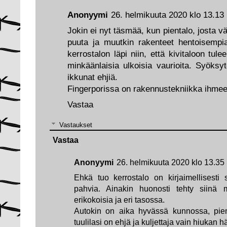
Anonyymi
26. helmikuuta 2020 klo 13.13
Jokin ei nyt täsmää, kun pientalo, josta v
puuta ja muutkin rakenteet hentoisempia
kerrostalon läpi niin, että kivitaloon tul
minkäänlaisia ulkoisia vaurioita. Syöksyto
ikkunat ehjiä.
Fingerporissa on rakennustekniikka ihmeel
Vastaa
Vastaukset
Vastaa
Anonyymi
26. helmikuuta 2020 klo 13.35
Ehkä tuo kerrostalo on kirjaimellisesti 
pahvia. Ainakin huonosti tehty siinä m
erikokoisia ja eri tasossa.
Autokin on aika hyvässä kunnossa, pien
tuulilasi on ehjä ja kuljettaja vain hiukan