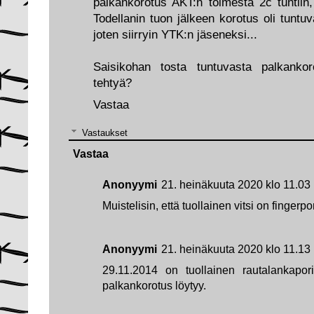
palkankorotus AKT:n toimesta 2c tuntiin,
Todellanin tuon jälkeen korotus oli tuntuva
joten siirryin YTK:n jäseneksi...
Saisikohan tosta tuntuvasta palkankor
tehtyä?
Vastaa
Vastaukset
Vastaa
Anonyymi
21. heinäkuuta 2020 klo 11.03
Muistelisin, että tuollainen vitsi on fingerpo
Anonyymi
21. heinäkuuta 2020 klo 11.13
29.11.2014 on tuollainen rautalankapori 
palkankorotus löytyy.